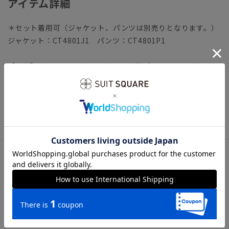
アイテム詳細
＊セット着用可（ジャケット、パンツは別売りとなります。）
ジャケット：CT4801J1 パンツ：CT4801P1
【仕様】バックファスナー／フレア／腰ポケット×2／ウエス
ト：バックゴム／裏地
【洗濯表示】ドライクリーニング・家庭洗濯可《洗濯機可（ネ
ット使用・弱水流）》
ウォッシャブル商品のお取扱いについて
サイズ詳細
モデル：167cm B79cm W58cm H87cm
着用サイズ：38
【36】総丈79.0cm ウエスト65.0cm ヒップ99.1cm 裾幅