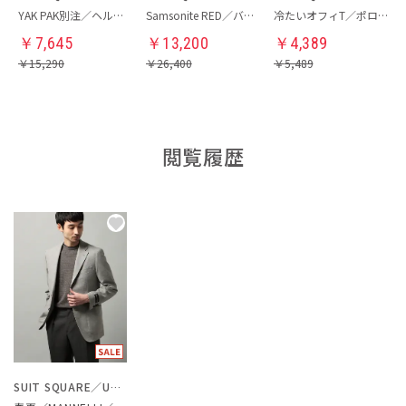
YAK PAK別注／ヘルメットバッグ
Samsonite RED／バックパック
冷たいオフィT／ポロシャツ
￥
7,645
￥
13,200
￥
4,389
￥
15,290
￥
26,400
￥
5,489
閲覧履歴
SUIT SQUARE／UNIVERSAL LANGUAGE