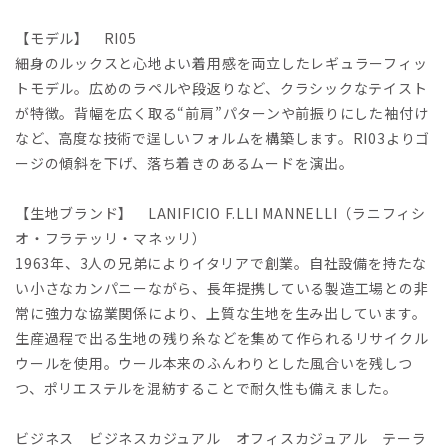
【モデル】 RI05
細身のルックスと心地よい着用感を両立したレギュラーフィッ
トモデル。広めのラペルや段返りなど、クラシックなテイスト
が特徴。背幅を広く取る“前肩”パターンや前振りにした袖付け
など、高度な技術で逞しいフォルムを構築します。RI03よりゴ
ージの傾斜を下げ、落ち着きのあるムードを演出。
【生地ブランド】 LANIFICIO F.LLI MANNELLI（ラニフィシ
オ・フラテッリ・マネッリ）
1963年、3人の兄弟によりイタリアで創業。自社設備を持たな
い小さなカンパニーながら、長年提携している製造工場との非
常に強力な協業関係により、上質な生地を生み出しています。
生産過程で出る生地の残り糸などを集めて作られるリサイクル
ウールを使用。ウール本来のふんわりとした風合いを残しつ
つ、ポリエステルを混紡することで耐久性も備えました。
ビジネス ビジネスカジュアル オフィスカジュアル テーラ