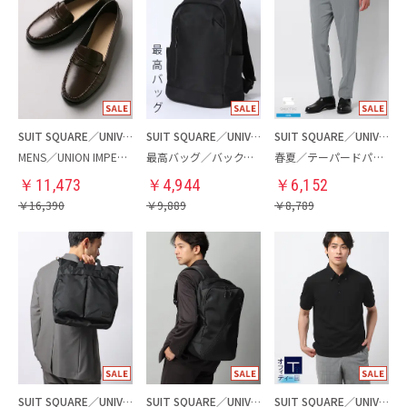
SUIT SQUARE／UNIVERSAL LANGUAGE
SUIT SQUARE／UNIVERSAL LANGUAGE
SUIT SQUARE／UNIVERSAL LANGUAGE
MENS／UNION IMPERIAL監修／コインローファー
最高バッグ／バックパック
春夏／テーパードパンツ
￥
11,473
￥
4,944
￥
6,152
￥
16,390
￥
9,889
￥
8,789
SUIT SQUARE／UNIVERSAL LANGUAGE
SUIT SQUARE／UNIVERSAL LANGUAGE
SUIT SQUARE／UNIVERSAL LANGUAGE