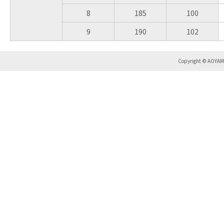
8
185
100
9
190
102
Copyright © AOYAMA