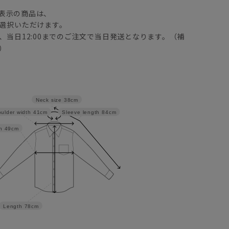
表示の商品は、
選択いただけます。
、当日12:00までのご注文で当日発送となります。（補
）
Neck size
38cm
ulder width
41cm
Sleeve length
84cm
h
49cm
Length
78cm