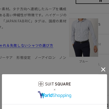
ー素材。タテ方向へ連続したループを構成
のある高い伸縮性が特徴です。ハイゲージの
APAN FABRIC」タグは、国産の素材
S
す。
M
しゃれ＆失敗しないシャツの選び方
ジーケア 形態安定 ノーアイロン ノン
ブルー
L
LL
【
アイコンについて