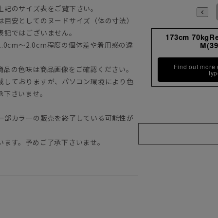
上記のサイズ表をご覧下さい。
S
S(37-80)
M
M(39-82)
L
は目安としてのヌードサイズ（体の寸法）
表記ではございません。
173cm 70kgR
0cm～2.0cm程度の個体差や着用感の違
M(39
Find out more
商品の色味は商品画像をご確認ください。
ty
載しておりますが、パソコン環境により色
承下さいませ。
一部カラーの販売を終了している可能性が
います。予めご了承下さいませ。