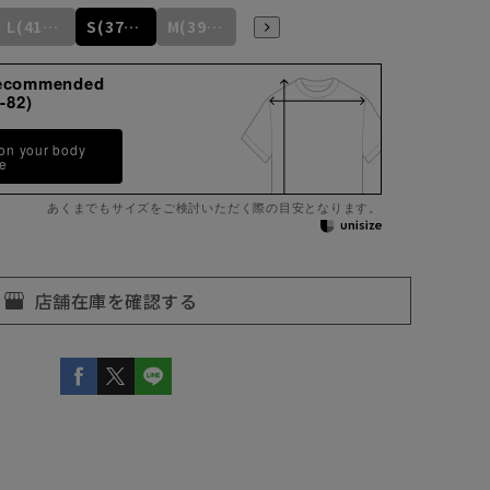
L(41-84)
S(37-84)
M(39-86)
L(41-88)
LL(43-90)
LL
LL(
ecommended
-82)
 on your body
pe
あくまでもサイズをご検討いただく際の目安となります。