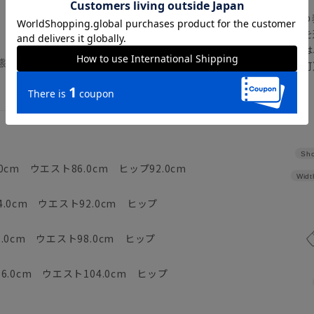
の
注文画面でお急ぎ発送を
さらにメルマガ会員様は
態で形を整えつり干しすることで、シワが
正商品の場合は対応不可
詳しくはこちら
Sho
.0cm ウエスト86.0cm ヒップ92.0cm
Widt
4.0cm ウエスト92.0cm ヒップ
0.0cm ウエスト98.0cm ヒップ
16.0cm ウエスト104.0cm ヒップ