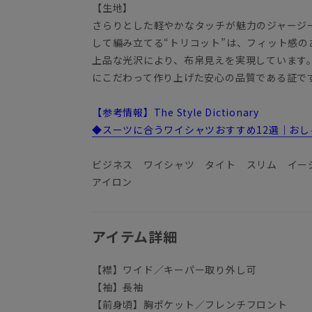
【生地】
さらりとした軽やかなタッチが魅力のジャージ
して編み立てる“トリコット”は、フィット感
上品な光沢により、布帛見えを実現しています。「J
にこだわって作り上げた安心の品質である証で
【参考情報】The Style Dictionary
◆スーツに合うワイシャツおすすめ12選｜お
ビジネス ワイシャツ タイト スリム イー
アイロン
アイテム詳細
【襟】ワイド／キーパー取り外し可
【袖】長袖
【前身頃】胸ポケット／フレンチフロント