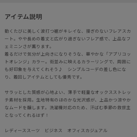
アイテム説明
動くたびに美しく波打つ裾がキレイな、接ぎのないフレアスカ
ート。やや長めの着丈と広がり過ぎないフレア感で、上品なフ
ェミニンさが薫ります。
着るだけで気分が上向きになりそうな、華やかな「アプリコッ
トオレンジ」カラー。街並みに映えるカラーリングで、周囲に
も好印象を与えてくれそう♪ シンプルコーデの差し色にな
り、着回しアイテムとしても優秀です。
サラッとした質感が心地よい、薄手で軽量なオックスストレッ
チ素材を採用。生地特有のほのかな光沢感が、上品かつ涼やか
なムードを醸します。洗濯機対応のため、汗ばむ季節の救世主
となってくれるはず！
レディーススーツ ビジネス オフィスカジュアル