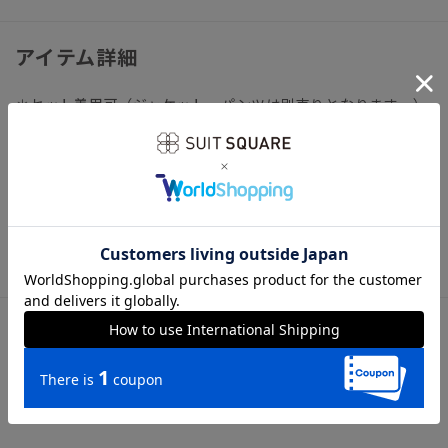
アイテム詳細
＊セット着用可（ジャケット、パンツは別売りとなります。）
ジャケット：AT4107J1-YA パンツ：AT4107P1-YA
【仕様】バックファスナー／フレア／裏地
【洗濯表示】ドライクリーニング・家庭洗濯可《洗濯機可（ネ
ット使用・弱水流）》
ウォッシャブル商品のお取扱いについて
サイズ詳細
モデル：163cm B80cm W60cm H88cm
着用サイズ：38