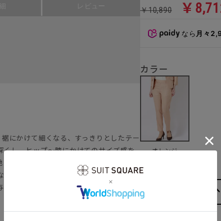
￥8,71
細
レビュー
￥10,890
なら
月々2,
カラー
。裾にかけて細くなる、すっきりとしたテー
深くし、ヒップ～膝にかけてのサイズ感を
オレンジ
地の良さを向上しています。
な「アプリコットオレンジ」カラー。街並
与えてくれそう♪ シンプルコーデの差し