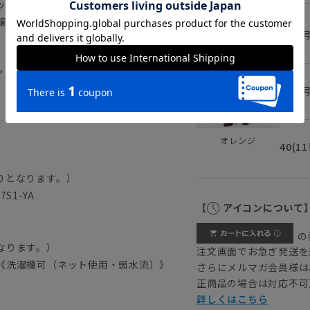
ックスストレッチ素材を採用。生地特有の
醸します。洗濯機対応のため、汗ばむ季節
36(7
アル スラックス くるぶし丈 アンクル
38(9
オレンジ
40(1
りとなります。）
S1-YA
【
アイコンについて
の
なります。）
注文画面でお急ぎ発送を
《洗濯機可（ネット使用・弱水流）》
さらにメルマガ会員様は
正商品の場合は対応不可
詳しくはこちら