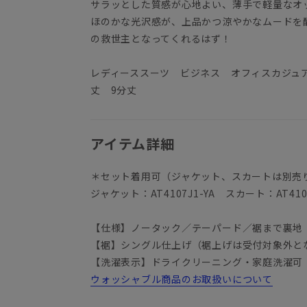
サラッとした質感が心地よい、薄手で軽量なオ
ほのかな光沢感が、上品かつ涼やかなムードを
の救世主となってくれるはず！
レディーススーツ ビジネス オフィスカジュ
丈 9分丈
アイテム詳細
＊セット着用可（ジャケット、スカートは別売
ジャケット：AT4107J1-YA スカート：AT4107
【仕様】ノータック／テーパード／裾まで裏地
【裾】シングル仕上げ（裾上げは受付対象外と
【洗濯表示】ドライクリーニング・家庭洗濯可
ウォッシャブル商品のお取扱いについて