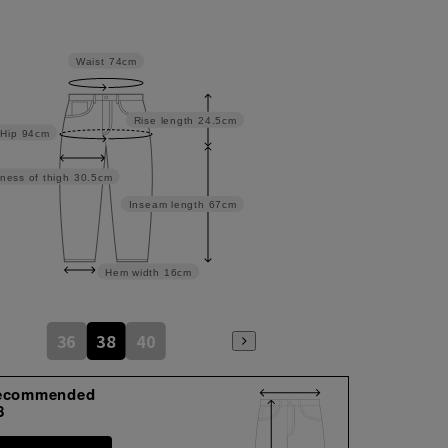
Waist
74cm
Rise length
24.5cm
Hip
94cm
ness of thigh
30.5cm
Inseam length
67cm
Hem width
16cm
36
38
40
ecommended
8