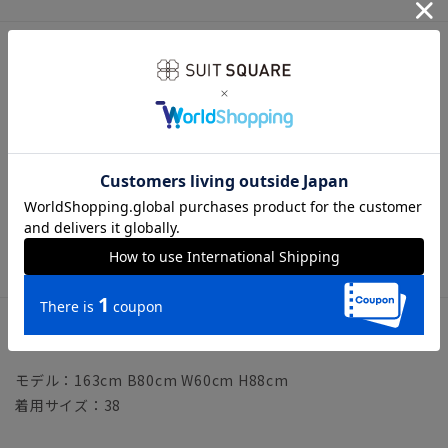
アイテム詳細
＊セット着用可（ジャケット、パンツは別売りとなります。）
ジャケット：AT4107J1-YA パンツ：AT4107P1-YA
【仕様】バックファスナー／フレア／裏地
【洗濯表示】ドライクリーニング・家庭洗濯可《洗濯機可（ネ
ット使用・弱水流）》
ウォッシャブル商品のお取扱いについて
サイズ詳細
モデル：163cm B80cm W60cm H88cm
着用サイズ：38