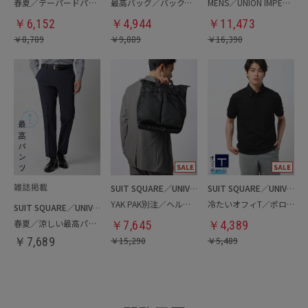
春夏／テーパードパンツ
最高バッグ／バックパック
MENS／UNION IMPERIAL監修／コインローファー
￥
6,152
￥
4,944
￥
11,473
￥
8,789
￥
9,889
￥
16,390
SUIT SQUARE／UNIVERSAL LANGUAGE
SUIT SQUARE／UNIVERSAL LANGUAGE
YAK PAK別注／ヘルメットバッグ
冷たいオフィT／ポロシャツ
SUIT SQUARE／UNIVERSAL LANGUAGE
春夏／涼しい最高パンツ
￥
7,645
￥
4,389
￥
7,689
￥
15,290
￥
5,489