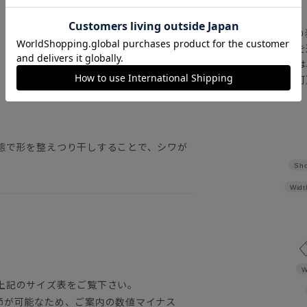
【
アイコンについて
の
注文画面でお急ぎ発送を
さらにメルマガ会員様は
正商品の場合は対応不可
詳しくはこちら
態で形を整えつり干しすることで、シワが
Sho
Widt
W
上記のサイズ表をご覧下さい。
節が可能なため、ご案内の数値マイナス