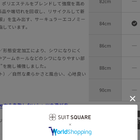
―
82cm
、ポリエステルをブレンドして強度を高め
料品や端切れを回収し、リサイクルして新
服」を生み出す、サーキュラーエコノミー
84cm
指しています。
―
86cm
ケア）／形態安定加工により、シワになりにく
やアームホールなどのシワになりやすい部
”を施し補強しました。
―
88cm
ォート）／自然な柔らかさと風合い、心地良い
―
90cm
しゃれ＆失敗しないシャツの選び方
ジーケア 形態安定