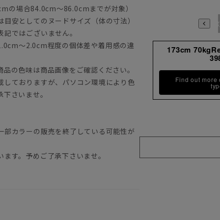
mの場合84.0cm～86.0cmまでが対象）
は目安としてのヌードサイズ（体の寸法）
3780
3784
398
表記ではございません。
0cm～2.0cm程度の個体差や着用感の違
173cm 70kgR
39
商品の色味は商品画像をご確認ください。
Find out more
載しておりますが、パソコン環境により色
ty
承下さいませ。
一部カラーの販売を終了している可能性が
います。予めご了承下さいませ。