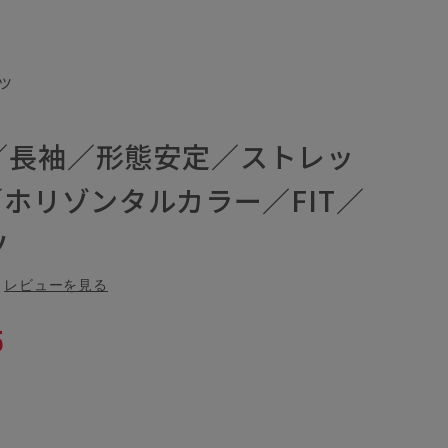
ツ
／長袖／形態安定／ストレッ
／ホリゾンタルカラー／FIT／
ツ
レビューを見る
5