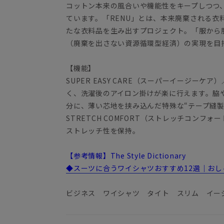
コットン本来の風合いや機能性をキープしつつ
ています。「RENU」とは、本来廃棄される衣
たな衣料品を生み出すプロジェクト。「服から
（廃棄を出さない資源循環型経済）の実現を目
【機能】
SUPER EASY CARE（スーパーイージー
く、洗濯後のアイロン掛けが楽に行えます。脇
分に、薄い芯地を挟み込んだ特殊な“テープ縫製
STRETCH COMFORT（ストレッチコンフ
ストレッチ性を保持。
【参考情報】The Style Dictionary
◆スーツに合うワイシャツおすすめ12選｜お
ビジネス ワイシャツ タイト スリム イー