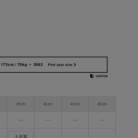
173cm / 70kg
3982
Find your size
39cm
41cm
43cm
45cm
―
―
―
―
入荷案