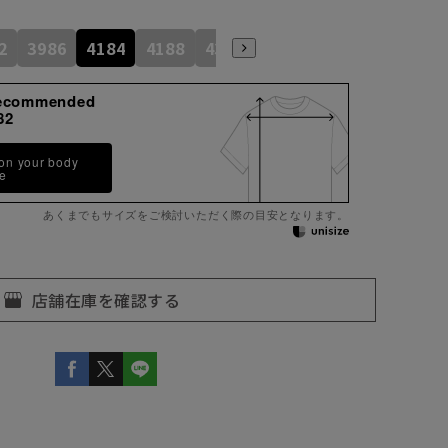
2
3986
4184
4188
4386
4586
4390
ecommended
82
 on your body
pe
あくまでもサイズをご検討いただく際の目安となります。