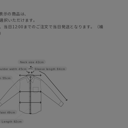
】
表示の商品は、
選択いただけます。
、当日12:00までのご注文で当日発送となります。（補
）
Neck size
42cm
ulder width
45cm
Sleeve length
84cm
h
55cm
aist
49cm
Length
82cm