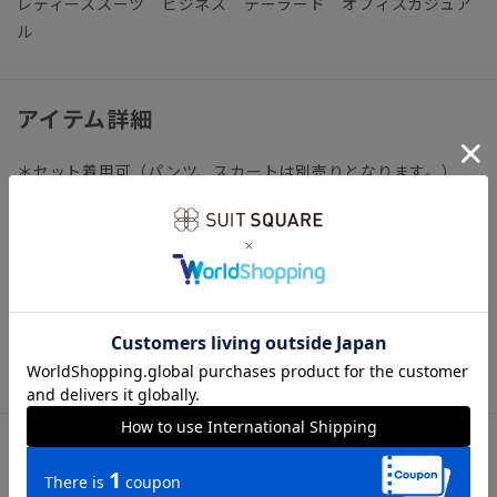
レディーススーツ ビジネス テーラード オフィスカジュア
ル
アイテム詳細
＊セット着用可（パンツ、スカートは別売りとなります。）
パンツ：AT4107P1-YA スカート：AT4107S1-YA
【仕様】1つボタン／一重仕立て／スリットカフス／センター
ベント
【洗濯表示】ドライクリーニング・家庭洗濯可《洗濯機可（ネ
ット使用・弱水流）》
ウォッシャブル商品のお取扱いについて
サイズ詳細