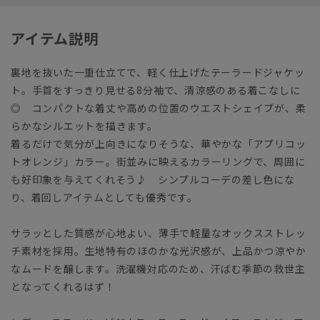
アイテム説明
裏地を抜いた一重仕立てで、軽く仕上げたテーラードジャケッ
ト。手首をすっきり見せる8分袖で、清涼感のある着こなしに
◎ コンパクトな着丈や高めの位置のウエストシェイプが、柔
らかなシルエットを描きます。
着るだけで気分が上向きになりそうな、華やかな「アプリコッ
トオレンジ」カラー。街並みに映えるカラーリングで、周囲に
も好印象を与えてくれそう♪ シンプルコーデの差し色にな
り、着回しアイテムとしても優秀です。
サラッとした質感が心地よい、薄手で軽量なオックスストレッ
チ素材を採用。生地特有のほのかな光沢感が、上品かつ涼やか
なムードを醸します。洗濯機対応のため、汗ばむ季節の救世主
となってくれるはず！