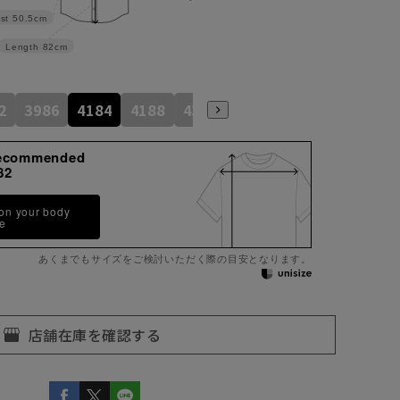
st
50.5cm
Length
82cm
2
3986
4184
4188
4386
4586
4390
4590
ecommended
82
 on your body
pe
あくまでもサイズをご検討いただく際の目安となります。