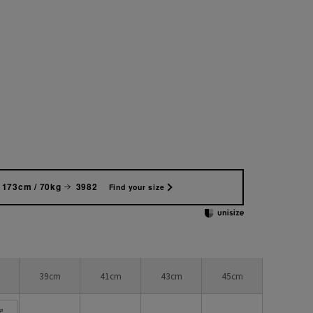
173cm / 70kg
3982
Find your size
39cm
41cm
43cm
45cm
案