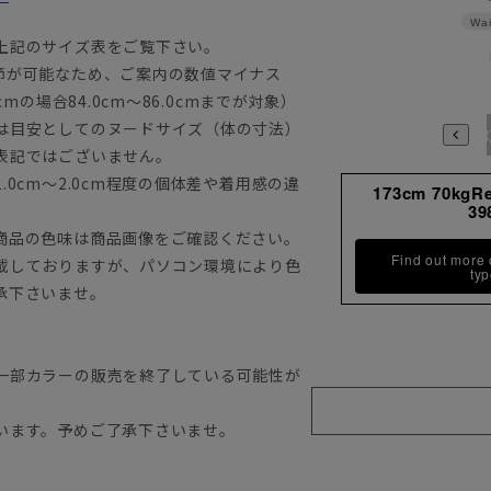
Wai
上記のサイズ表をご覧下さい。
節が可能なため、ご案内の数値マイナス
mの場合84.0cm～86.0cmまでが対象）
は目安としてのヌードサイズ（体の寸法）
3780
3784
398
表記ではございません。
0cm～2.0cm程度の個体差や着用感の違
173cm 70kgR
39
商品の色味は商品画像をご確認ください。
Find out more
載しておりますが、パソコン環境により色
ty
承下さいませ。
一部カラーの販売を終了している可能性が
います。予めご了承下さいませ。