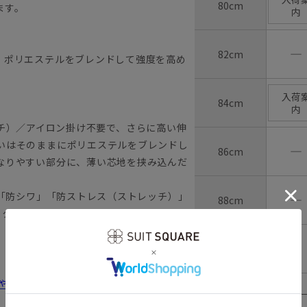
80cm
ます。
内
―
82cm
、ポリエステルをブレンドして強度を高め
入荷
84cm
内
トレッチ）／アイロン掛け不要で、さらに高い伸
いはそのままにポリエステルをブレンドし
―
86cm
なりやすい部分に、薄い芯地を挟み込んだ
」「防シワ」「防ストレス（ストレッチ）」
―
88cm
ック！ 忙しい毎日を快適にサポートしま
―
90cm
しゃれ＆失敗しないシャツの選び方