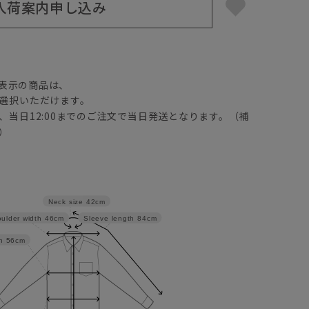
入荷案内申し込み
】
表示の商品は、
選択いただけます。
、当日12:00までのご注文で当日発送となります。（補
）
Neck size
42cm
ulder width
46cm
Sleeve length
84cm
h
56cm