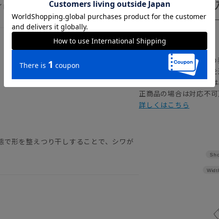
イロン イージーケア 形態安定
【
アイコンについて
の
注文画面でお急ぎ発送を
さらにメルマガ会員様は
正商品の場合は対応不可
詳しくはこちら
態で形を整えつり干しすることで、シワが
Sho
Widt
。