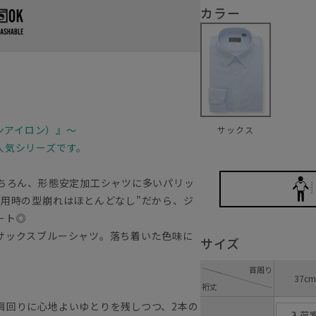
カラー
ノンアイロン）』～
サックス
人気シリーズです。
もちろん、形態安定加工シャツに多いパリッ
着用時の型崩れはほとんどなし”だから、ジ
マート◎
サックスブルーシャツ。落ち着いた色味に
サイズ
首周り
37cm
裄丈
肩回りに心地よいゆとりを残しつつ、2本の
入荷