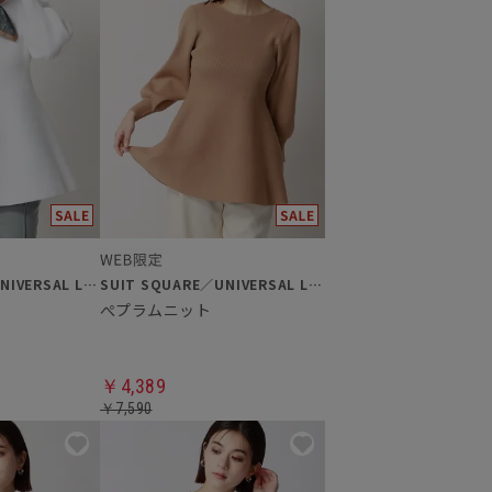
SUIT SQUARE／UNIVERSAL LANGUAGE／WHITE
SUIT SQUARE／UNIVERSAL LANGUAGE／WHITE
ぺプラムニット
￥4,389
￥7,590