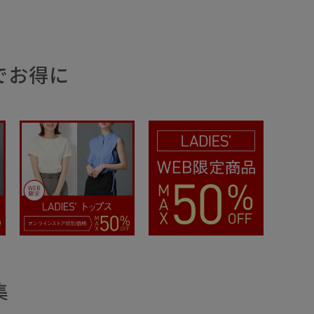
でお得に
集