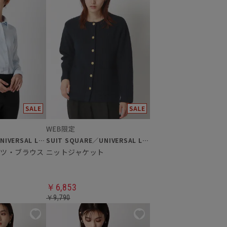
SUIT SQUARE／UNIVERSAL LANGUAGE／WHITE
SUIT SQUARE／UNIVERSAL LANGUAGE／WHITE
ャツ・ブラウス
ニットジャケット
￥6,853
￥9,790