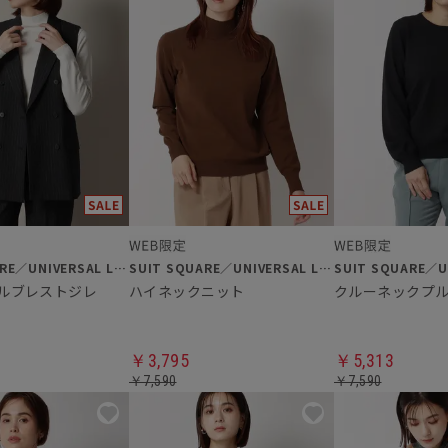
SUIT SQUARE／UNIVERSAL LANGUAGE／WHITE
SUIT SQUARE／UNIVERSAL LANGUAGE／WHITE
ルブレストジレ
ハイネックニット
￥3,795
￥5,313
￥7,590
￥7,590