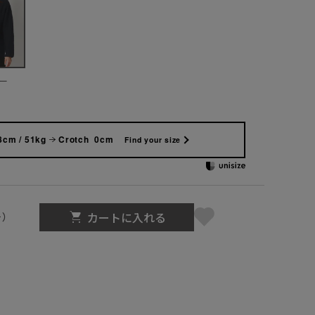
ー
8cm / 51kg
Crotch 0cm
Find your size
カートに入れる
号）