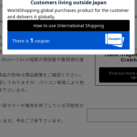
H87cm 着用サイズ：38
Le
m 袖丈54.0cm
上記のサイズ表をご覧下さい。
は目安としてのヌードサイズ（体の寸法）
表記ではございません。
158cm 51kgR
0cm～2.0cm程度の個体差や着用感の違
Crotc
Find out more
商品の色味は商品画像をご確認ください。
ty
載しておりますが、パソコン環境により色
承下さいませ。
一部カラーの販売を終了している可能性が
います。予めご了承下さいませ。