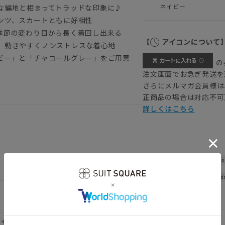
ネイビー
クな編地と相まってトラッドな印象に♪
ンツ、スカートともに好相性
季節の変わり目から長く着回し出来る
【
アイコンについて
、動きやすくノンストレスな着心地
ビー」と「チャコールグレー」をご用意
の
注文画面でお急ぎ発送を
さらにメルマガ会員様は
正商品の場合は対応不可
詳しくはこちら
Sho
Wid
着用サイズ：38