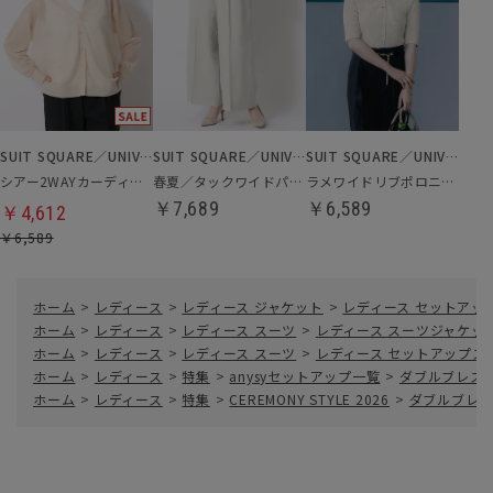
SUIT SQUARE／UNIVERSAL LANGUAGE／WHITE
SUIT SQUARE／UNIVERSAL LANGUAGE／WHITE
SUIT SQUARE／UNIVERSAL LANGUAGE／WHITE
シアー2WAYカーディガン
春夏／タックワイドパンツ
ラメワイドリブポロニット
￥7,689
￥6,589
￥4,612
￥6,589
ホーム
>
レディース
>
レディース ジャケット
>
レディース セットアッ
ホーム
>
レディース
>
レディース スーツ
>
レディース スーツジャケッ
ホーム
>
レディース
>
レディース スーツ
>
レディース セットアップス
ホーム
>
レディース
>
特集
>
anysyセットアップ一覧
>
ダブルブレスト
ホーム
>
レディース
>
特集
>
CEREMONY STYLE 2026
>
ダブルブレス