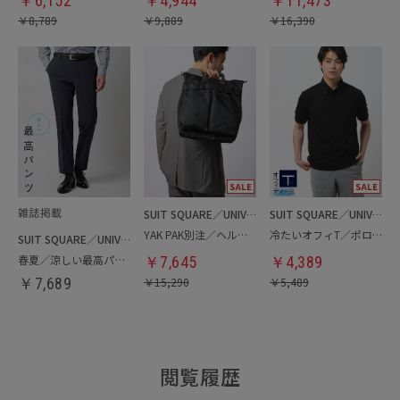
￥
6,152
￥
4,944
￥
11,473
￥
8,789
￥
9,889
￥
16,390
SUIT SQUARE／UNIVERSAL LANGUAGE
SUIT SQUARE／UNIVERSAL LANGUAGE
YAK PAK別注／ヘルメットバッグ
冷たいオフィT／ポロシャツ
SUIT SQUARE／UNIVERSAL LANGUAGE
春夏／涼しい最高パンツ
￥
7,645
￥
4,389
￥
7,689
￥
15,290
￥
5,489
閲覧履歴