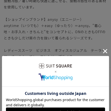
接触冷感／暑い時期も快適に過ごせる、接触冷感性のある素材
を使用しています。
【ショップインブランド】anysy（エニージー）
anytime（いつでも）＋easy（ゆったり）＝anysy。”着心
地・お手入れ・きちんと”をコンセプトに、ONのときもOFFの
ときも少しだけ肩の力を抜いて着られるシリーズです。
レディーススーツ ビジネス オフィスカジュアル テーラー
ド オールシーズン エントリープライス
アイテム詳細
＊セット着用可（パンツ、ブラウスは別売りとなります。）
パンツ：CT6201P1 ブラウス：CT6201T1
【仕様】ダブルブレスト／2つボタン／一重仕立て／筒袖