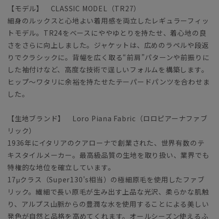
【モデル】 CLASSIC MODEL（TR27）
細身のルックスと心地よい着用感を両立したレギュラーフィッ
トモデル。TR24をベースにややゆとりを持たせ、着心地の良
さをさらに向上しました。ジャケットは、広めのラペルや段返
りでクラシックに。背幅を広く取る“前肩”パターンや前振りに
した袖付けなど、高度な技術で逞しいフォルムを構築します。
ヒップ～ワタリに余裕を持たせたテーパードパンツを合わせま
した。
【生地ブランド】 Loro Piana Fabric（ロロピアーナファブ
リック）
1936年にイタリアのクアローナで創業された、世界有数のテ
キスタイルメーカー。最高級品質の生地を取り扱い、業界でも
特権的な地位を確立しています。
17μクラス（Super130's相当）の極細原毛を使用したファブ
リック。繊細で長い原毛が生み出す上品な光沢、柔らかな肌触
り、アルプス山脈からの豊潤な水を使用することによる美しい
発色が自然と品格を高めてくれます。オールシーズン使えるふ