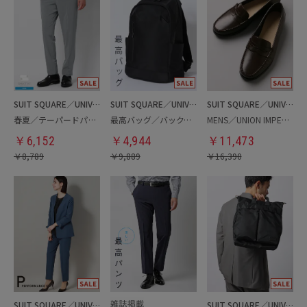
SUIT SQUARE／UNIVERSAL LANGUAGE
SUIT SQUARE／UNIVERSAL LANGUAGE
SUIT SQUARE／UNIVERSAL LANGUAGE
春夏／テーパードパンツ
最高バッグ／バックパック
MENS／UNION IMPERIAL監修／コインローファー
￥
6,152
￥
4,944
￥
11,473
￥
8,789
￥
9,889
￥
16,390
SUIT SQUARE／UNIVERSAL LANGUAGE／WHITE
SUIT SQUARE／UNIVERSAL LANGUAGE