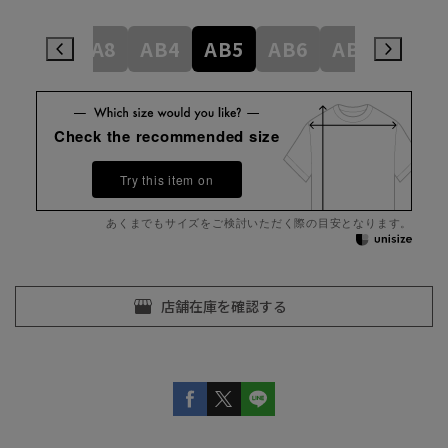
A6
A7
A8
AB4
AB5
AB6
AB7
AB8
Check the recommended size
Try this item on
あくまでもサイズをご検討いただく際の目安となります。