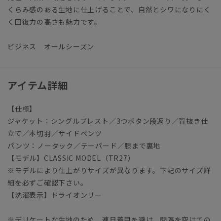
くらみ感のある生地に仕上げることで、自然とシワになりにく
く回復力の高さも魅力です。
ビジネス オールシーズン
アイテム詳細
【仕様】
ジャケット：シングルブレスト／3つボタン段返り／背抜き仕
立て／本切羽／サイドベンツ
パンツ：ノータック／テーパード／膝まで裏地
【モデル】CLASSIC MODEL（TR27）
※モデルにより仕上がりサイズが異なります。下記のサイズ詳
細を必ずご確認下さい。
【洗濯表示】ドライオンリー
※デリケートな生地のため、連日着用を避け、間隔を空けての