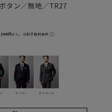
ボタン／無地／TR27
,296円
から。分割手数料無料
ン
ネイビー
チャコール