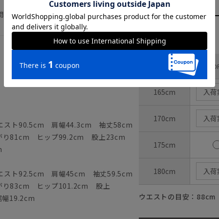
間隔を空けての着用をおすすめ致します。
サイズ
体型（DROP)
普通 6DR
身長
165cm
入荷
170cm
入荷
ト90.5cm 肩幅44.3cm 袖丈58cm
81cm ヒップ99.2cm 股上23cm
175cm
m
180cm
入荷
ト92.5cm 肩幅45cm 袖丈59.5cm
83cm ヒップ101.2cm 股上
ウエストの目安：
88
cm
幅19.2cm