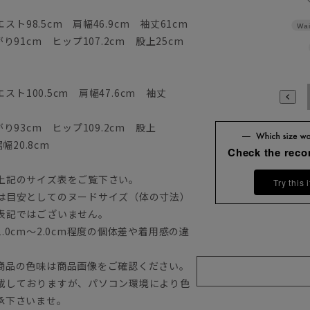
ト98.5cm 肩幅46.9cm 袖丈61cm
Wai
91cm ヒップ107.2cm 股上25cm
ト100.5cm 肩幅47.6cm 袖丈
A4
93cm ヒップ109.2cm 股上
幅20.8cm
Check the rec
上記のサイズ表をご覧下さい。
Try this 
は目安としてのヌードサイズ（体の寸法）
表記ではございません。
0cm～2.0cm程度の個体差や着用感の違
商品の色味は商品画像をご確認ください。
載しておりますが、パソコン環境により色
承下さいませ。