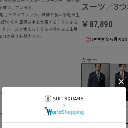
、世界有数のテキスタイルメーカー。最高級
スーツ／3つ
を確立しています。
毛を使用したファブリック。繊細で長い原毛が生
山脈からの豊潤な水を使用することによる
￥87,890
ールシーズン使えるふくらみ感のある生地
復力の高さも魅力です。
なら
月々29
カラー
返り／背抜き仕立て／本切羽／サイドベンツ
グリー
ブルー
下記のサイズ詳細を必ずご確認下さい。