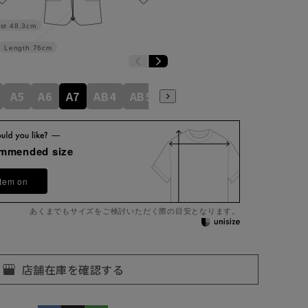
st
48.3cm
Length
76cm
A5
A6
A7
AB4
AB5
AB6
AB7
ommended size
item on
あくまでもサイズをご検討いただく際の目安となります。