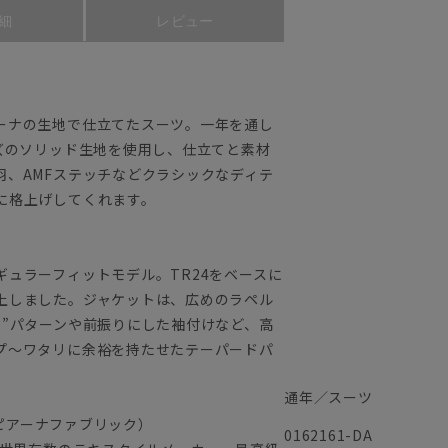
細
レビュー
ーナの生地で仕立てたスーツ。一年を通し
ズのソリッド生地を使用し、仕立てと素材
羽、AMFステッチなどクラシックなディテ
に格上げしてくれます。
ュラーフィットモデル。TR24をベースに
上しました。ジャケットは、広めのラペル
肩”パターンや前振りにした袖付けなど、高
プ～ワタリに余裕を持たせたテーパードパ
通年／スーツ
（ロロピアーナファブリック）
0162161-DA