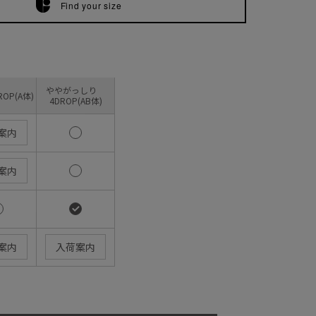
Find your size
ややがっしり
OP(A体)
4DROP(AB体)
案内
案内
案内
入荷案内