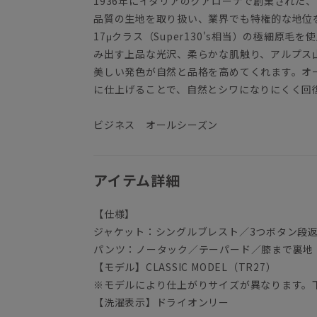
1936年にイタリアのクアローナで創業された
品質の生地を取り扱い、業界でも特権的な地位
17μクラス（Super130's相当）の極細原
み出す上品な光沢、柔らかな肌触り、アルプス
美しい発色が自然と品格を高めてくれます。オ
に仕上げることで、自然とシワになりにくく回
ビジネス オールシーズン
アイテム詳細
【仕様】
ジャケット：シングルブレスト／3つボタン段
パンツ：ノータック／テーパード／膝まで裏地
【モデル】CLASSIC MODEL（TR27）
※モデルにより仕上がりサイズが異なります。
【洗濯表示】ドライオンリー