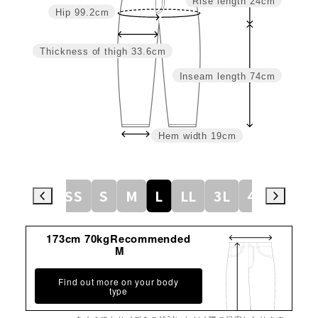
Rise length
24cm
Hip
99.2cm
Thickness of thigh
33.6cm
Inseam length
74cm
Hem width
19cm
SS
S
M
L
LL
3L
4L
5L
173cm 70kgRecommended
M
Find out more on your body
type