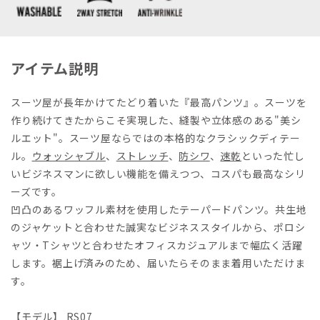
アイテム説明
スーツ屋が長年かけてたどり着いた『最高パンツ』。スーツを
作り続けてきたからこそ実現した、縫製や立体感のある"美シ
ルエット"。スーツ屋ならではの本格的なクラシックディテー
ル。
ウォッシャブル
、
ストレッチ
、
防シワ
、
速乾
といった忙し
いビジネスマンに欲しい機能を備えつつ、コスパも最高なシリ
ーズです。
凹凸のあるワッフル素材を使用したテーパードパンツ。共生地
のジャケットと合わせた誠実なビジネススタイルから、ポロシ
ャツ・Tシャツと合わせたオフィスカジュアルまで幅広く活躍
します。裾上げ済みのため、届いたらそのまま着用いただけま
す。
【モデル】 RS07