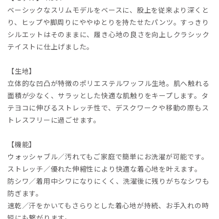
ベーシックなスリムモデルをベースに、股上を従来より深くと
り、ヒップや脚周りにややゆとりを持たせたパンツ。すっきり
シルエットはそのままに、履き心地の良さを向上しクラシック
テイストに仕上げました。
【生地】
立体的な凹凸が特徴のポリエステルワッフル生地。肌へ触れる
面積が少なく、サラッとした快適な肌触りをキープします。タ
テヨコに伸びるストレッチ性で、デスクワークや移動の際もス
トレスフリーに過ごせます。
【機能】
ウォッシャブル／汚れてもご家庭で簡単にお洗濯が可能です。
ストレッチ／優れた伸縮性により快適な着心地を叶えます。
防シワ／着用中シワになりにくく、洗濯後に残りがちなシワも
防ぎます。
速乾／汗をかいてもさらりとした着心地が持続、お手入れの時
短にも繋がります。