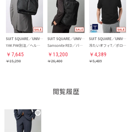
SUIT SQUARE／UNIVERSAL LANGUAGE
SUIT SQUARE／UNIVERSAL LANGUAGE
SUIT SQUARE／UNIVERSAL LANGUAGE
YAK PAK別注／ヘルメットバッグ
Samsonite RED／バックパック
冷たいオフィT／ポロシャツ
￥
7,645
￥
13,200
￥
4,389
￥
15,290
￥
26,400
￥
5,489
閲覧履歴