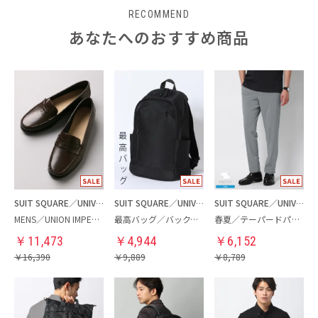
RECOMMEND
あなたへのおすすめ商品
SUIT SQUARE／UNIVERSAL LANGUAGE
SUIT SQUARE／UNIVERSAL LANGUAGE
SUIT SQUARE／UNIVERSAL LANGUAGE
MENS／UNION IMPERIAL監修／コインローファー
最高バッグ／バックパック
春夏／テーパードパンツ
￥
11,473
￥
4,944
￥
6,152
￥
16,390
￥
9,889
￥
8,789