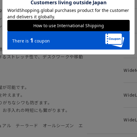
タイトフィットモデル。軽めの副資材を使
シングな着心地を両立しました。ラウンド
LL
シカルな雰囲気も併せもったモデルです。
3L
地。肌へ触れる面積が少なく、サラッとし
びるストレッチ性で、デスクワークや移動
Wide
濯が可能です。
Wide
を叶えます。
りがちなシワも防ぎます。
、お手入れの時短にも繋がります。
WideL
ュアル テーラード オールシーズン エ