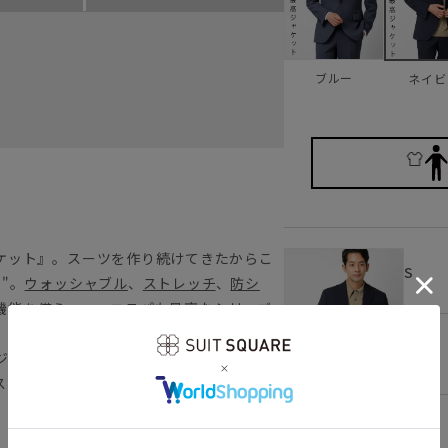
ブルー
ネイビ
ケット』。スーツを作り続けてきたからこ
S
"。
ウォッシャブル
、
ストレッチ
、
防シ
機能を備えつつ、コスパも最高なシリーズ
M
ジャケット。タイドアップからTシャツ合
スマートなサイズ展開に加えて、着こなし
。
ネイビー
L