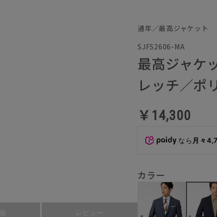
通年／最高ジャケット
SJFS2606-MA
最高ジャケ
レッチ／ポリ
￥14,300
なら
月々4,
カラー
細
レビュー