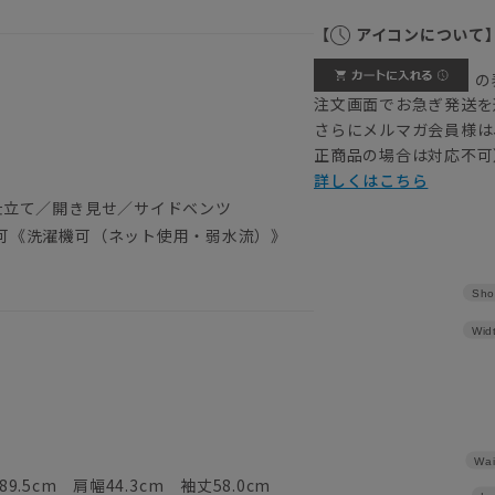
【
アイコンについて
の
注文画面でお急ぎ発送を
）
さらにメルマガ会員様は
正商品の場合は対応不可
詳しくはこちら
仕立て／開き見せ／サイドベンツ
可《洗濯機可（ネット使用・弱水流）》
Sho
Wid
Wai
9.5cm 肩幅44.3cm 袖丈58.0cm