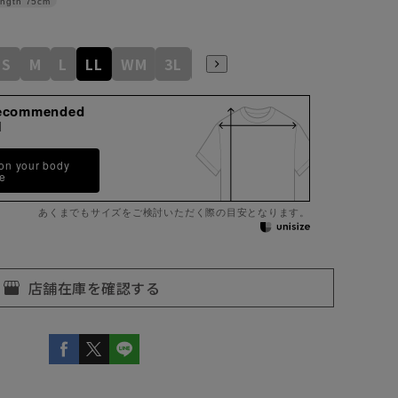
ngth
75cm
S
M
L
LL
WM
3L
WL
WLL
ecommended
M
 on your body
pe
あくまでもサイズをご検討いただく際の目安となります。