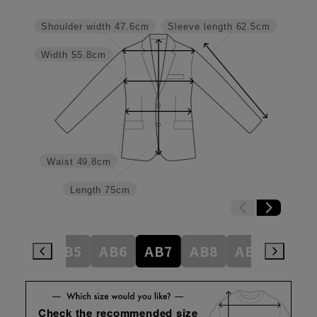
Shoulder width
47.6cm
Sleeve length
62.5cm
Width
55.8cm
Waist
49.8cm
Length
75cm
AB4
AB5
AB6
AB7
AB8
AB9
BE4
Check the recommended size