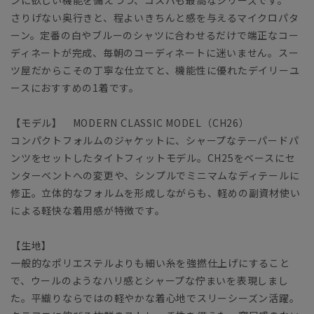
さりげない奥行きと、程よいきちんと感を与えるマイクロパタ
ーン。定番の白やブルーのシャツに合わせるだけで端正なコー
ディネートが完成、毎朝のコーディネートに迷いません。スー
ツ屋だからこその丁寧な仕立てと、機能性に優れたデイリーユ
ースにおすすめの1着です。
【モデル】 MODERN CLASSIC MODEL（CH26）
コンパクトフォルムのジャケットに、シャープなテーパードパ
ンツをセットしたタイトフィットモデル。CH25をベースにセ
ンターベントへの変更や、シンプルでミニマムなディテールに
修正。立体的なフォルムを形成しながらも、軽めの副資材使い
による軽快な着用感が特徴です。
【生地】
一般的なポリエステルよりも細い糸を強撚仕上げにすること
で、ウールのようなハリ感とシャープな佇まいを表現しまし
た。平織りならではの軽やかな着心地でスリーシーズン活躍。