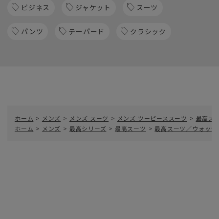
ビジネス
ジャケット
スーツ
パンツ
テーパード
クラシック
ホーム
>
メンズ
>
メンズ スーツ
>
メンズ ツーピーススーツ
>
最高ス
ホーム
>
メンズ
>
最高シリーズ
>
最高スーツ
>
最高スーツ／ウォッシ