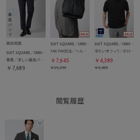
SUIT SQUARE／UNIVERSAL LANGUAGE
SUIT SQUARE／UNIVERSAL LANGUAGE
YAK PAK別注／ヘルメットバッグ
冷たいオフィT／ポロシャツ
SUIT SQUARE／UNIVERSAL LANGUAGE
春夏／涼しい最高パンツ
￥
7,645
￥
4,389
￥
7,689
￥
15,290
￥
5,489
閲覧履歴