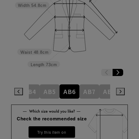
Width
54.8cm
Waist
48.8cm
Length
73cm
AB3
AB4
AB5
AB6
AB7
AB8
BE4
Check the recommended size
Try this item on