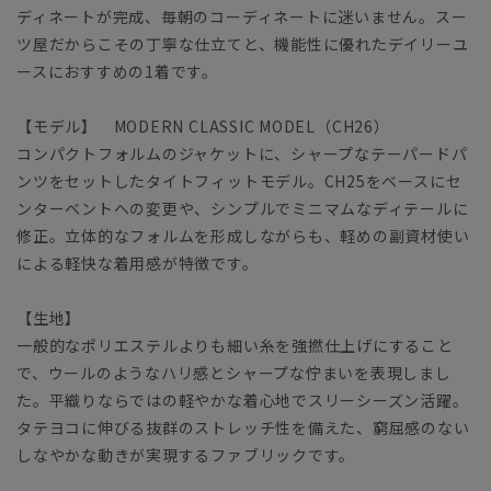
ディネートが完成、毎朝のコーディネートに迷いません。スー
ツ屋だからこその丁寧な仕立てと、機能性に優れたデイリーユ
ースにおすすめの1着です。
【モデル】 MODERN CLASSIC MODEL（CH26）
コンパクトフォルムのジャケットに、シャープなテーパードパ
ンツをセットしたタイトフィットモデル。CH25をベースにセ
ンターベントへの変更や、シンプルでミニマムなディテールに
修正。立体的なフォルムを形成しながらも、軽めの副資材使い
による軽快な着用感が特徴です。
【生地】
一般的なポリエステルよりも細い糸を強撚仕上げにすること
で、ウールのようなハリ感とシャープな佇まいを表現しまし
た。平織りならではの軽やかな着心地でスリーシーズン活躍。
タテヨコに伸びる抜群のストレッチ性を備えた、窮屈感のない
しなやかな動きが実現するファブリックです。