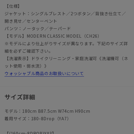
【仕様】
ジャケット：シングルブレスト／2つボタン／背抜き仕立て／
開き見せ／センターベント
パンツ：ノータック／テーパード
【モデル】MODERN CLASSIC MODEL（CH26）
※モデルにより仕上がりサイズが異なります。下記のサイズ詳
細を必ずご確認下さい。
【洗濯表示】ドライクリーニング・家庭洗濯可《洗濯機可（ネ
ット使用・弱水流）》
ウォッシャブル商品のお取扱いについて
サイズ詳細
モデル：180cm B87.5cm W74cm H90cm
着用サイズ：180-8Drop（YA7）
【(160cm-8DROP)YA3】