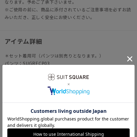
なります。予めご了承下さいませ。
※ご使用の前に、商品に添付されているご注意事項を必ずお読
みいただき、正しく安全にお使いください。
アイテム詳細
＊セット着用可（パンツは別売りとなります。）
パンツ：SUGRECP03
【仕様】クルーネック／半袖／腰ポケット×2
【洗濯表示】洗濯機可（ネット使用・弱水流）
一般医療機器
販売名「すごシリーズ リカバリーウェア」
医療機器製造販売届出番号
13B1X10360000069