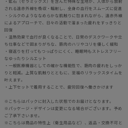
・鉱石（セラミックス）を含んだ特殊な生地が、人体から放射
される遠赤外線を吸収・輻射し、全身の血行をスムーズに促進
・シルクのようななめらかな肌触りに包まれながら、遠赤外線
によるアプローチで、日々の活動で溜まった疲れをすっきりと
回復
・温熱効果で血行が良くなることで、日常のデスクワークや立
ち仕事などで固まりがちな、筋肉のハリやコリを優しく緩和
・寝返りを打ってもつっぱりにくく、睡眠時もストレスフリー
なゆったりシルエット
・一般医療機器としての確かな機能性で、筋肉の疲れをしっか
りと軽減。上質な肌触りとともに、至福のリラックスタイムを
叶えます。
・上下セットで着用することで、疲労回復へ働きかけます
※こちらはパックに封入した状態でのお届けとなります。
※パッケージ・デザインは変更になる場合がございます。予め
ご了承下さいませ。
※こちらは商品の特性上（衛生用品など）、返品・交換不可と