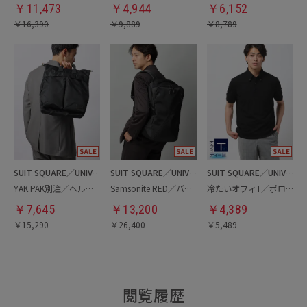
￥
11,473
￥
4,944
￥
6,152
￥
16,390
￥
9,889
￥
8,789
SUIT SQUARE／UNIVERSAL LANGUAGE
SUIT SQUARE／UNIVERSAL LANGUAGE
SUIT SQUARE／UNIVERSAL LANGUAGE
YAK PAK別注／ヘルメットバッグ
Samsonite RED／バックパック
冷たいオフィT／ポロシャツ
￥
7,645
￥
13,200
￥
4,389
￥
15,290
￥
26,400
￥
5,489
閲覧履歴