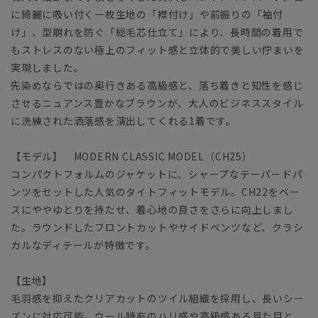
に綺麗に吸い付く一枚生地の「襟付け」や前振りの「袖付
け」、型崩れを防ぐ「総毛芯仕立て」により、長時間の着用で
もストレスのない極上のフィット感と立体的で美しい佇まいを
実現しました。
先染めならではの奥行きある高級感と、落ち着きと知性を感じ
させるニュアンス豊かなブラウンが、大人のビジネススタイル
に洗練された洒落感を演出してくれる1着です。
【モデル】 MODERN CLASSIC MODEL（CH25）
コンパクトフォルムのジャケットに、シャープなテーパードパ
ンツをセットした人気のタイトフィットモデル。CH22をベー
スにややゆとりを持たせ、着心地の良さをさらに向上しまし
た。ラウンドしたフロントカットやサイドベンツなど、クラシ
カルなディテールが特徴です。
【生地】
毛羽感を抑えたクリアカットのツイル組織を採用し、長いシー
ズンに対応可能。ウール特有のハリ感や高級感ある見た目と、