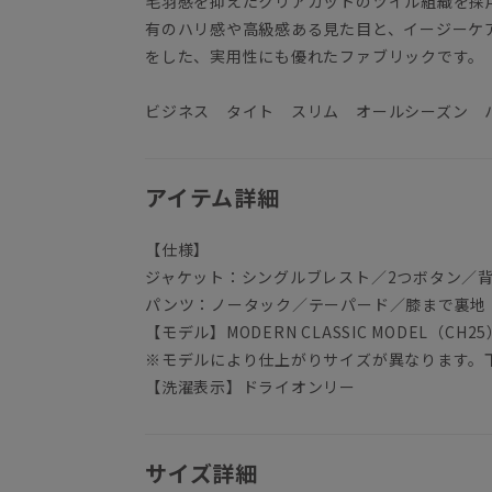
毛羽感を抑えたクリアカットのツイル組織を採
有のハリ感や高級感ある見た目と、イージーケ
をした、実用性にも優れたファブリックです。
ビジネス タイト スリム オールシーズン 
アイテム詳細
【仕様】
ジャケット：シングルブレスト／2つボタン／
パンツ：ノータック／テーパード／膝まで裏地
【モデル】MODERN CLASSIC MODEL（CH25
※モデルにより仕上がりサイズが異なります。
【洗濯表示】ドライオンリー
サイズ詳細