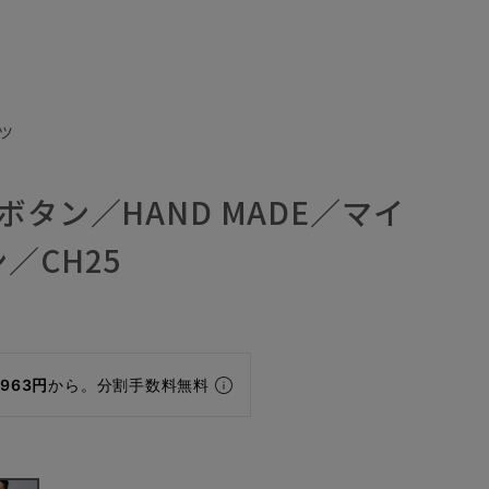
ツ
ボタン／HAND MADE／マイ
／CH25
,963円
から。分割手数料無料