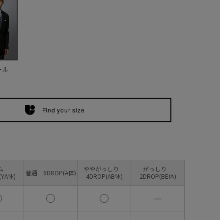
ール
Find your size
リム
ややがっしり
がっしり
普通 6DROP(A体)
(YA体)
4DROP(AB体)
2DROP(BE体)
―