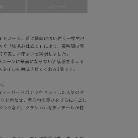
細
レビュー
イドスーツ。首に綺麗に吸い付く一枚生地
防ぐ「総毛芯仕立て」により、長時間の着
的で美しい佇まいを実現しました。
スシーンに華美にならない洒落感を添える
スタイルを完成させてくれる1着です。
25）
なテーパードパンツをセットした人気のタ
とりを持たせ、着心地の良さをさらに向上し
ベンツなど、クラシカルなディテールが特