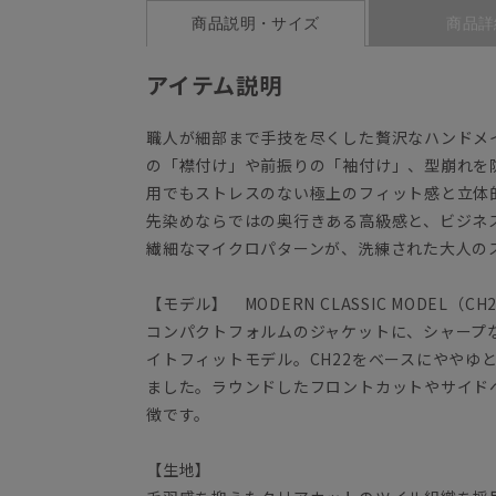
商品説明・サイズ
商品詳
アイテム説明
職人が細部まで手技を尽くした贅沢なハンドメ
の「襟付け」や前振りの「袖付け」、型崩れを
用でもストレスのない極上のフィット感と立体
先染めならではの奥行きある高級感と、ビジネ
繊細なマイクロパターンが、洗練された大人の
【モデル】 MODERN CLASSIC MODEL（CH
コンパクトフォルムのジャケットに、シャープ
イトフィットモデル。CH22をベースにややゆ
ました。ラウンドしたフロントカットやサイド
徴です。
【生地】