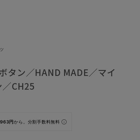
ツ
ボタン／HAND MADE／マイ
／CH25
,963円
から。分割手数料無料