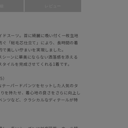
細
レビュー
イドスーツ。首に綺麗に吸い付く一枚生地
防ぐ「総毛芯仕立て」により、長時間の着
的で美しい佇まいを実現しました。
スシーンに華美にならない洒落感を添える
スタイルを完成させてくれる1着です。
25）
なテーパードパンツをセットした人気のタ
とりを持たせ、着心地の良さをさらに向上し
ベンツなど、クラシカルなディテールが特