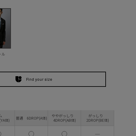
ール
Find your size
リム
ややがっしり
がっしり
普通 6DROP(A体)
(YA体)
4DROP(AB体)
2DROP(BE体)
―