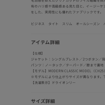
毛羽感を抑えたクリアカットのツイル組織を採
有のハリ感や高級感ある見た目と、イージーケ
をした、実用性にも優れたファブリックです。
ビジネス タイト スリム オールシーズン 
アイテム詳細
【仕様】
ジャケット：シングルブレスト／2つボタン／
パンツ：ノータック／テーパード／膝まで裏地
【モデル】MODERN CLASSIC MODEL（CH25
※モデルにより仕上がりサイズが異なります。
【洗濯表示】ドライオンリー
サイズ詳細