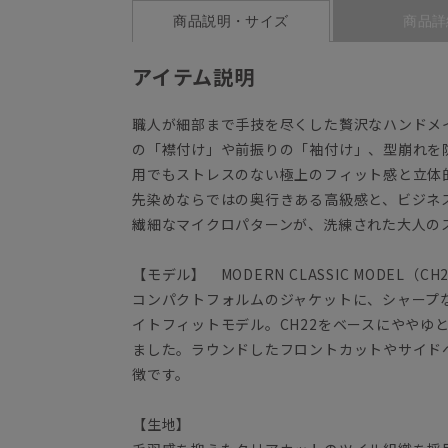
商品説明・サイズ
商品詳
アイテム説明
職人が細部まで手技を尽くした贅沢なハンドメ
の「襟付け」や前振りの「袖付け」、型崩れを
用でもストレスのない極上のフィット感と立体
先染めならではの奥行きある高級感と、ビジネ
繊細なマイクロパターンが、洗練された大人の
【モデル】 MODERN CLASSIC MODEL（CH
コンパクトフォルムのジャケットに、シャープ
イトフィットモデル。CH22をベースにややゆ
ました。ラウンドしたフロントカットやサイド
徴です。
【生地】