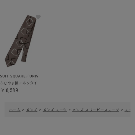
SUIT SQUARE／UNIVERSAL LANGUAGE
ふじやま織／ネクタイ
￥6,589
ホーム
>
メンズ
>
メンズ スーツ
>
メンズ スリーピーススーツ
>
スー