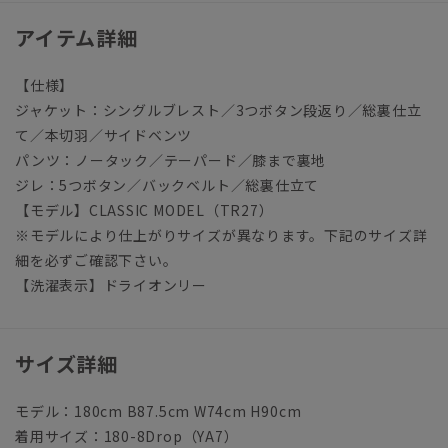
アイテム詳細
【仕様】
ジャケット：シングルブレスト／3つボタン段返り／総裏仕立
て／本切羽／サイドベンツ
パンツ：ノータック／テーパード／膝まで裏地
ジレ：5つボタン／バックベルト／総裏仕立て
【モデル】CLASSIC MODEL（TR27）
※モデルにより仕上がりサイズが異なります。下記のサイズ詳
細を必ずご確認下さい。
【洗濯表示】ドライオンリー
サイズ詳細
モデル：180cm B87.5cm W74cm H90cm
着用サイズ：180-8Drop（YA7）