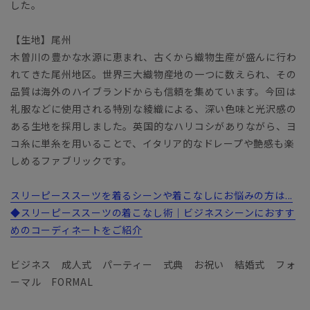
した。
【生地】尾州
木曽川の豊かな水源に恵まれ、古くから織物生産が盛んに行わ
れてきた尾州地区。世界三大織物産地の一つに数えられ、その
品質は海外のハイブランドからも信頼を集めています。今回は
礼服などに使用される特別な綾織による、深い色味と光沢感の
ある生地を採用しました。英国的なハリコシがありながら、ヨ
コ糸に単糸を用いることで、イタリア的なドレープや艶感も楽
しめるファブリックです。
スリーピーススーツを着るシーンや着こなしにお悩みの方は...
◆スリーピーススーツの着こなし術｜ビジネスシーンにおすす
めのコーディネートをご紹介
ビジネス 成人式 パーティー 式典 お祝い 結婚式 フォ
ーマル FORMAL