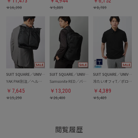
￥
11,473
￥
4,944
￥
6,152
￥
16,390
￥
9,889
￥
8,789
SUIT SQUARE／UNIVERSAL LANGUAGE
SUIT SQUARE／UNIVERSAL LANGUAGE
SUIT SQUARE／UNIVERSAL LANGUAGE
YAK PAK別注／ヘルメットバッグ
Samsonite RED／バックパック
冷たいオフィT／ポロシャツ
￥
7,645
￥
13,200
￥
4,389
￥
15,290
￥
26,400
￥
5,489
閲覧履歴