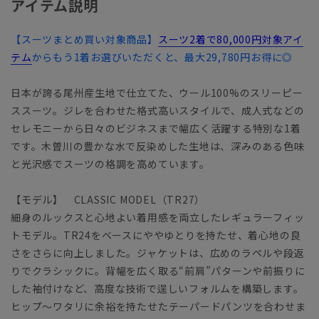
アイテム説明
【スーツまとめ買い対象商品】
スーツ2着で80,000円対象アイ
テム
からもう1着お選びいただくと、最大29,780円お得に◎
日本が誇る尾州産生地で仕立てた、ウール100%のスリーピー
ススーツ。ジレを合わせた格式高いスタイルで、成人式などの
セレモニーから日々のビジネスまで幅広く活躍する特別な1着
です。木曽川の豊かな水で反染めした生地は、深みのある色味
と光沢感でスーツの格調を高めています。
【モデル】 CLASSIC MODEL（TR27）
細身のルックスと心地よい着用感を両立したレギュラーフィッ
トモデル。TR24をベースにややゆとりを持たせ、着心地の良
さをさらに向上しました。ジャケットは、広めのラペルや段返
りでクラシックに。背幅を広く取る“前肩”パターンや前振りに
した袖付けなど、高度な技術で逞しいフォルムを構築します。
ヒップ～ワタリに余裕を持たせたテーパードパンツを合わせま