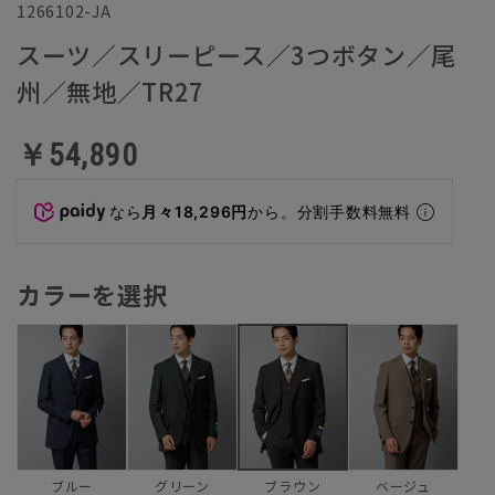
1266102-JA
スーツ／スリーピース／3つボタン／尾
州／無地／TR27
￥54,890
なら
月々18,296円
から。分割手数料無料
カラーを選択
ブルー
グリーン
ベージュ
ブラウン