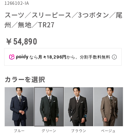
1266102-IA
スーツ／スリーピース／3つボタン／尾
州／無地／TR27
￥54,890
なら
月々18,296円
から。分割手数料無料
カラーを選択
ブルー
ブラウン
ベージュ
グリーン