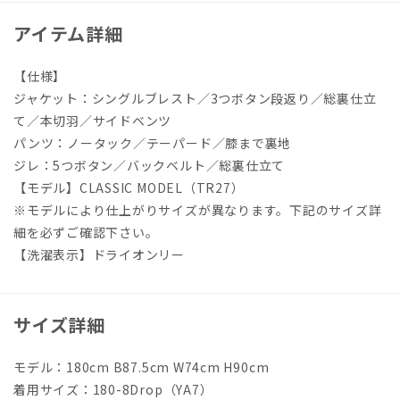
アイテム詳細
【仕様】
ジャケット：シングルブレスト／3つボタン段返り／総裏仕立
て／本切羽／サイドベンツ
パンツ：ノータック／テーパード／膝まで裏地
ジレ：5つボタン／バックベルト／総裏仕立て
【モデル】CLASSIC MODEL（TR27）
※モデルにより仕上がりサイズが異なります。下記のサイズ詳
細を必ずご確認下さい。
【洗濯表示】ドライオンリー
サイズ詳細
モデル：180cm B87.5cm W74cm H90cm
着用サイズ：180-8Drop（YA7）