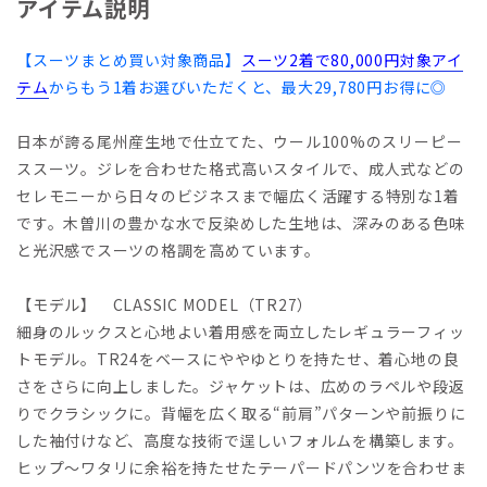
アイテム説明
【スーツまとめ買い対象商品】
スーツ2着で80,000円対象アイ
テム
からもう1着お選びいただくと、最大29,780円お得に◎
日本が誇る尾州産生地で仕立てた、ウール100%のスリーピー
ススーツ。ジレを合わせた格式高いスタイルで、成人式などの
セレモニーから日々のビジネスまで幅広く活躍する特別な1着
です。木曽川の豊かな水で反染めした生地は、深みのある色味
と光沢感でスーツの格調を高めています。
【モデル】 CLASSIC MODEL（TR27）
細身のルックスと心地よい着用感を両立したレギュラーフィッ
トモデル。TR24をベースにややゆとりを持たせ、着心地の良
さをさらに向上しました。ジャケットは、広めのラペルや段返
りでクラシックに。背幅を広く取る“前肩”パターンや前振りに
した袖付けなど、高度な技術で逞しいフォルムを構築します。
ヒップ～ワタリに余裕を持たせたテーパードパンツを合わせま