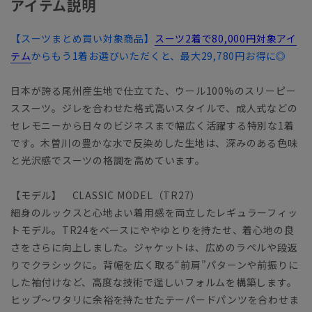
アイテム説明
【スーツまとめ買い対象商品】
スーツ2着で80,000円対象アイ
テム
からもう1着お選びいただくと、最大29,780円お得に◎
日本が誇る尾州産生地で仕立てた、ウール100%のスリーピー
ススーツ。ジレを合わせた格式高いスタイルで、成人式などの
セレモニーから日々のビジネスまで幅広く活躍する特別な1着
です。木曽川の豊かな水で反染めした生地は、深みのある色味
と光沢感でスーツの格調を高めています。
【モデル】 CLASSIC MODEL（TR27）
細身のルックスと心地よい着用感を両立したレギュラーフィッ
トモデル。TR24をベースにややゆとりを持たせ、着心地の良
さをさらに向上しました。ジャケットは、広めのラペルや段返
りでクラシックに。背幅を広く取る“前肩”パターンや前振りに
した袖付けなど、高度な技術で逞しいフォルムを構築します。
ヒップ～ワタリに余裕を持たせたテーパードパンツを合わせま