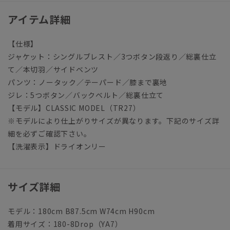
アイテム詳細
【仕様】
ジャケット：シングルブレスト／3つボタン段返り／総裏仕立
て／本切羽／サイドベンツ
パンツ：ノータック／テーパード／膝まで裏地
ジレ：5つボタン／バックベルト／総裏仕立て
【モデル】CLASSIC MODEL（TR27）
※モデルにより仕上がりサイズが異なります。下記のサイズ詳
細を必ずご確認下さい。
【洗濯表示】ドライオンリー
サイズ詳細
モデル：180cm B87.5cm W74cm H90cm
着用サイズ：180-8Drop（YA7）