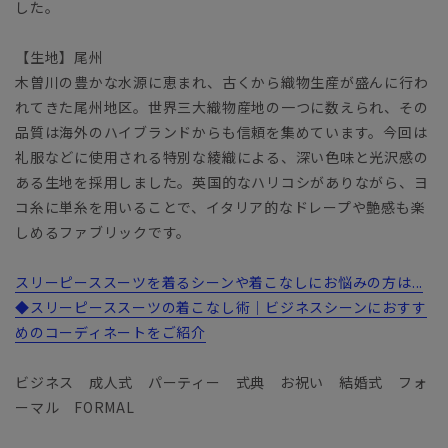
した。
【生地】尾州
木曽川の豊かな水源に恵まれ、古くから織物生産が盛んに行わ
れてきた尾州地区。世界三大織物産地の一つに数えられ、その
品質は海外のハイブランドからも信頼を集めています。今回は
礼服などに使用される特別な綾織による、深い色味と光沢感の
ある生地を採用しました。英国的なハリコシがありながら、ヨ
コ糸に単糸を用いることで、イタリア的なドレープや艶感も楽
しめるファブリックです。
スリーピーススーツを着るシーンや着こなしにお悩みの方は...
◆スリーピーススーツの着こなし術｜ビジネスシーンにおすす
めのコーディネートをご紹介
ビジネス 成人式 パーティー 式典 お祝い 結婚式 フォ
ーマル FORMAL