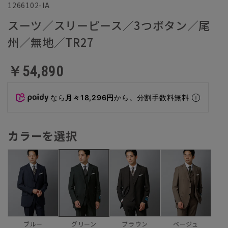
1266102-IA
スーツ／スリーピース／3つボタン／尾
州／無地／TR27
￥54,890
なら
月々18,296円
から。分割手数料無料
カラーを選択
ブルー
ブラウン
ベージュ
グリーン