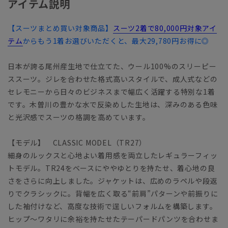
アイテム説明
【スーツまとめ買い対象商品】
スーツ2着で80,000円対象アイ
テム
からもう1着お選びいただくと、最大29,780円お得に◎
日本が誇る尾州産生地で仕立てた、ウール100%のスリーピー
ススーツ。ジレを合わせた格式高いスタイルで、成人式などの
セレモニーから日々のビジネスまで幅広く活躍する特別な1着
です。木曽川の豊かな水で反染めした生地は、深みのある色味
と光沢感でスーツの格調を高めています。
【モデル】 CLASSIC MODEL（TR27）
細身のルックスと心地よい着用感を両立したレギュラーフィッ
トモデル。TR24をベースにややゆとりを持たせ、着心地の良
さをさらに向上しました。ジャケットは、広めのラペルや段返
りでクラシックに。背幅を広く取る“前肩”パターンや前振りに
した袖付けなど、高度な技術で逞しいフォルムを構築します。
ヒップ～ワタリに余裕を持たせたテーパードパンツを合わせま