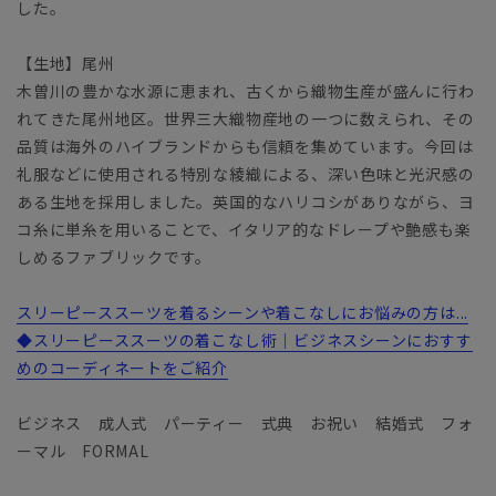
した。
【生地】尾州
木曽川の豊かな水源に恵まれ、古くから織物生産が盛んに行わ
れてきた尾州地区。世界三大織物産地の一つに数えられ、その
品質は海外のハイブランドからも信頼を集めています。今回は
礼服などに使用される特別な綾織による、深い色味と光沢感の
ある生地を採用しました。英国的なハリコシがありながら、ヨ
コ糸に単糸を用いることで、イタリア的なドレープや艶感も楽
しめるファブリックです。
スリーピーススーツを着るシーンや着こなしにお悩みの方は...
◆スリーピーススーツの着こなし術｜ビジネスシーンにおすす
めのコーディネートをご紹介
ビジネス 成人式 パーティー 式典 お祝い 結婚式 フォ
ーマル FORMAL