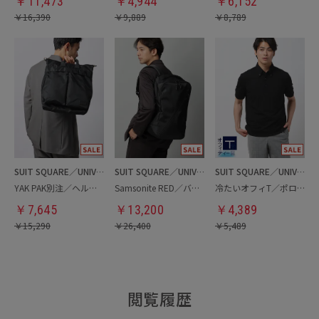
￥
11,473
￥
4,944
￥
6,152
￥
16,390
￥
9,889
￥
8,789
SUIT SQUARE／UNIVERSAL LANGUAGE
SUIT SQUARE／UNIVERSAL LANGUAGE
SUIT SQUARE／UNIVERSAL LANGUAGE
YAK PAK別注／ヘルメットバッグ
Samsonite RED／バックパック
冷たいオフィT／ポロシャツ
￥
7,645
￥
13,200
￥
4,389
￥
15,290
￥
26,400
￥
5,489
閲覧履歴