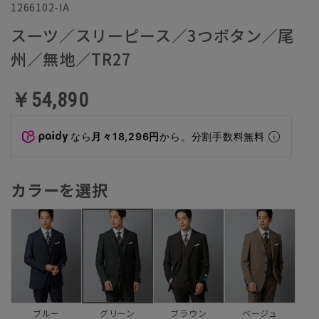
1266102-IA
スーツ／スリーピース／3つボタン／尾
州／無地／TR27
￥54,890
なら
月々18,296円
から。分割手数料無料
カラーを選択
ブルー
ブラウン
ベージュ
グリーン