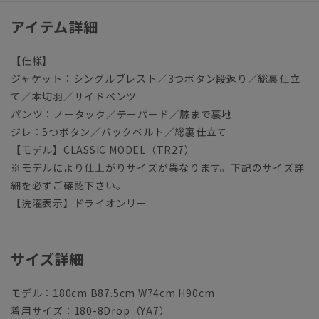
アイテム詳細
【仕様】
ジャケット：シングルブレスト／3つボタン段返り／総裏仕立
て／本切羽／サイドベンツ
パンツ：ノータック／テーパード／膝まで裏地
ジレ：5つボタン／バックベルト／総裏仕立て
【モデル】CLASSIC MODEL（TR27）
※モデルにより仕上がりサイズが異なります。下記のサイズ詳
細を必ずご確認下さい。
【洗濯表示】ドライオンリー
サイズ詳細
モデル：180cm B87.5cm W74cm H90cm
着用サイズ：180-8Drop（YA7）