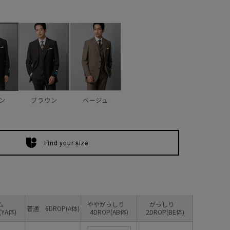
ブラウン
ベージュ
ン
Find your size
リム
ややがっしり
がっしり
普通 6DROP(A体)
(YA体)
4DROP(AB体)
2DROP(BE体)