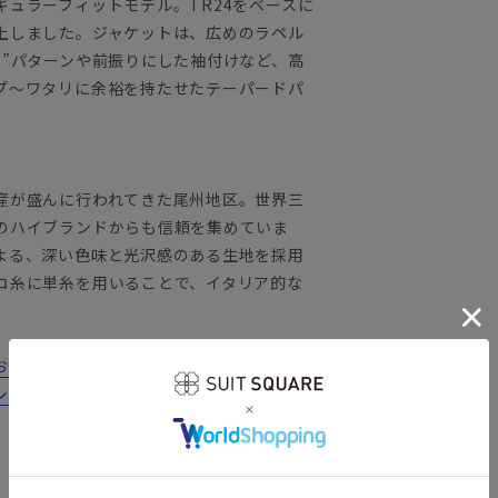
ュラーフィットモデル。TR24をベースに
上しました。ジャケットは、広めのラペル
肩”パターンや前振りにした袖付けなど、高
プ～ワタリに余裕を持たせたテーパードパ
産が盛んに行われてきた尾州地区。世界三
のハイブランドからも信頼を集めていま
よる、深い色味と光沢感のある生地を採用
コ糸に単糸を用いることで、イタリア的な
みの方は...
シーンにおすすめのコーディネートをご紹
結婚式 フォーマル FORMAL