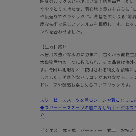
細身のルックスと心地よい着用感を両立したレギ
ややゆとりを持たせ、着心地の良さをさらに向
や段返りでクラシックに。背幅を広く取る“前
度な技術で逞しいフォルムを構築します。ヒッ
ンツを合わせました。
【生地】尾州
木曽川の豊かな水源に恵まれ、古くから織物生
大織物産地の一つに数えられ、その品質は海外
す。今回は礼服などに使用される特別な綾織に
しました。英国的なハリコシがありながら、ヨ
ドレープや艶感も楽しめるファブリックです。
スリーピーススーツを着るシーンや着こなしにお悩
◆スリーピーススーツの着こなし術｜ビジネス
介
ビジネス 成人式 パーティー 式典 お祝い 