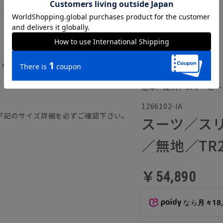
返り／総裏仕立て／本切羽／サイドベンツ
通年／尾州／スリーピー
1266102-IA
下記のサイズ詳細を必ずご確認下さい。
スーツ／ス
／無地／TR2
￥54,890
なら
月々18