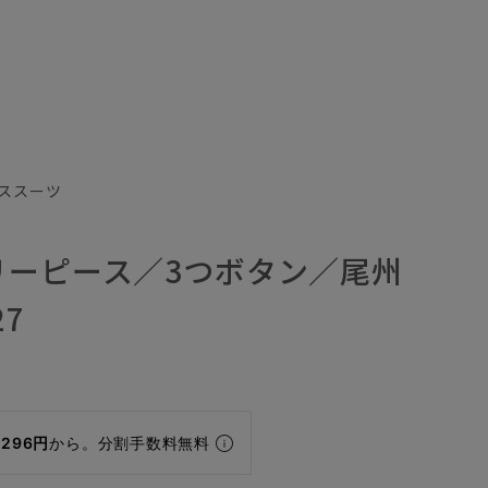
ススーツ
リーピース／3つボタン／尾州
7
,296円
から。分割手数料無料