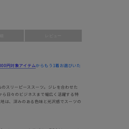
細
レビュー
,000円対象アイテム
からもう1着お選びいた
%のスリーピーススーツ。ジレを合わせた
から日々のビジネスまで幅広く活躍する特
生地は、深みのある色味と光沢感でスーツの