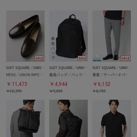
SUIT SQUARE／UNIVERSAL LANGUAGE
SUIT SQUARE／UNIVERSAL LANGUAGE
SUIT SQUARE／UNIVERSAL LANGUAGE
MENS／UNION IMPERIAL監修／コインローファー
最高バッグ／バックパック
春夏／テーパードパンツ
￥
11,473
￥
4,944
￥
6,152
￥
16,390
￥
9,889
￥
8,789