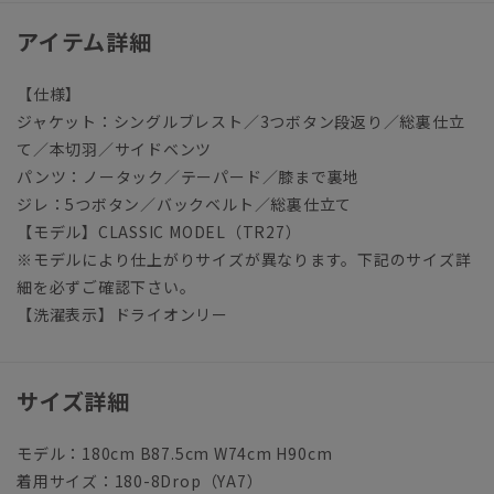
アイテム詳細
【仕様】
ジャケット：シングルブレスト／3つボタン段返り／総裏仕立
て／本切羽／サイドベンツ
パンツ：ノータック／テーパード／膝まで裏地
ジレ：5つボタン／バックベルト／総裏仕立て
【モデル】CLASSIC MODEL（TR27）
※モデルにより仕上がりサイズが異なります。下記のサイズ詳
細を必ずご確認下さい。
【洗濯表示】ドライオンリー
サイズ詳細
モデル：180cm B87.5cm W74cm H90cm
着用サイズ：180-8Drop（YA7）