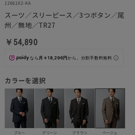
1266102-KA
スーツ／スリーピース／3つボタン／尾
州／無地／TR27
￥54,890
なら
月々18,296円
から。分割手数料無料
カラーを選択
ブルー
グリーン
ブラウン
ベージュ