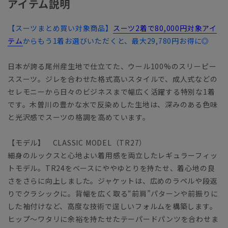
アイテム説明
【スーツまとめ買い対象商品】
スーツ2着で80,000円対象アイ
テム
からもう1着お選びいただくと、最大29,780円お得に◎
日本が誇る尾州産生地で仕立てた、ウール100%のスリーピー
ススーツ。ジレを合わせた格式高いスタイルで、成人式などの
セレモニーから日々のビジネスまで幅広く活躍する特別な1着
です。木曽川の豊かな水で反染めした生地は、深みのある色味
と光沢感でスーツの格調を高めています。
【モデル】 CLASSIC MODEL（TR27）
細身のルックスと心地よい着用感を両立したレギュラーフィッ
トモデル。TR24をベースにややゆとりを持たせ、着心地の良
さをさらに向上しました。ジャケットは、広めのラペルや段返
りでクラシックに。背幅を広く取る“前肩”パターンや前振りに
した袖付けなど、高度な技術で逞しいフォルムを構築します。
ヒップ～ワタリに余裕を持たせたテーパードパンツを合わせま