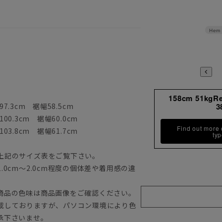
Hem 
158cm 51kgR
7.3cm 裾幅58.5cm
3
00.3cm 裾幅60.0cm
Find out more
03.8cm 裾幅61.7cm
ty
上記のサイズ表をご覧下さい。
0cm～2.0cm程度の個体差や着用感の違
商品の色味は商品画像をご確認ください。
載しておりますが、パソコン環境により色
承下さいませ。