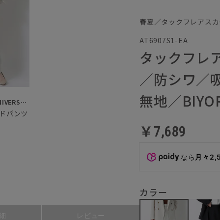
春夏／タックフレアスカ
AT6907S1-EA
タックフレ
／防シワ／
無地／BIYOR
SUIT SQUARE／UNIVERSAL LANGUAGE／WHITE
ドパンツ
￥7,689
なら
月々2,
カラー
細
レビュー