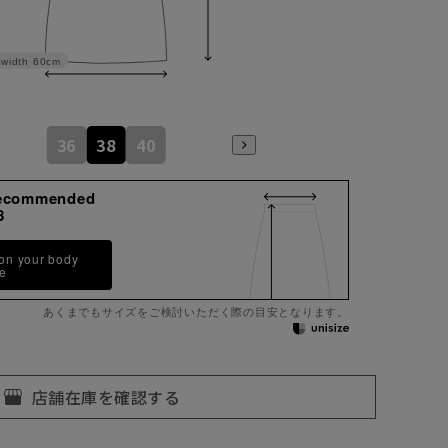
width
60cm
36
38
40
ecommended
8
 on your body
pe
あくまでもサイズをご検討いただく際の目安となります。