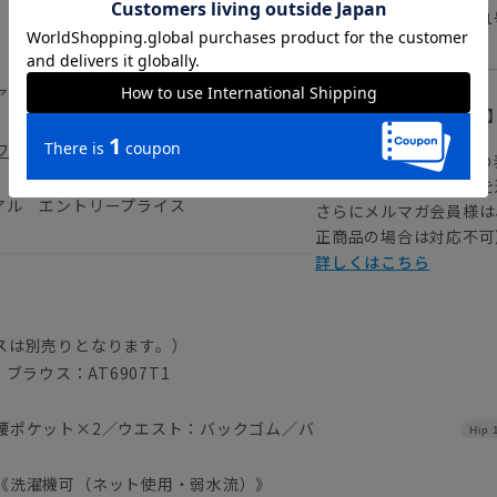
ライトグレー
40(1
アリーな軽やかさが特徴のポリエステル素
【
アイコンについて
、どんな日でも快適に過ごせます。汗ばむ
ワ
の優れた機能を備えています。
の
注文画面でお急ぎ発送を
アル エントリープライス
さらにメルマガ会員様は
正商品の場合は対応不可
詳しくはこちら
スは別売りとなります。）
 ブラウス：AT6907T1
腰ポケット×2／ウエスト：バックゴム／バ
Hip
《洗濯機可（ネット使用・弱水流）》