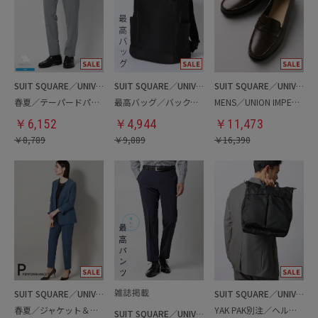
SUIT SQUARE／UNIVERSAL LANGUAGE
SUIT SQUARE／UNIVERSAL LANGUAGE
SUIT SQUARE／UNIVERSAL LANGUAGE
春夏／テーパードパンツ
最高バッグ／バックパック
MENS／UNION IMPERIAL監修／コインローファー
￥
6,152
￥
4,944
￥
11,473
￥
8,789
￥
9,889
￥
16,390
SUIT SQUARE／UNIVERSAL LANGUAGE／WHITE
SUIT SQUARE／UNIVERSAL LANGUAGE
春夏／ジャケット＆パンツセットアップ／洗濯ネット付き
YAK PAK別注／ヘルメットバッグ
SUIT SQUARE／UNIVERSAL LANGUAGE