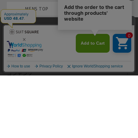
MENS TOP
WOMEN TOP
当サイトでは利用体験の向上およびコンテンツの最適な提供、トラフィ
メンズカテゴリ
ックの分析を目的としてCookieを使用しています。サイトの閲覧を継続
された場合、Cookieの利用に同意したものといたします。詳細について
は
プライバシーポリシー
をご確認ください。
レディースカテゴリ
同意して閉じる
コンテンツ
規約・ヘルプ
Copyright © AOYAMA TRADING Co.,Ltd. All Rights Reserved