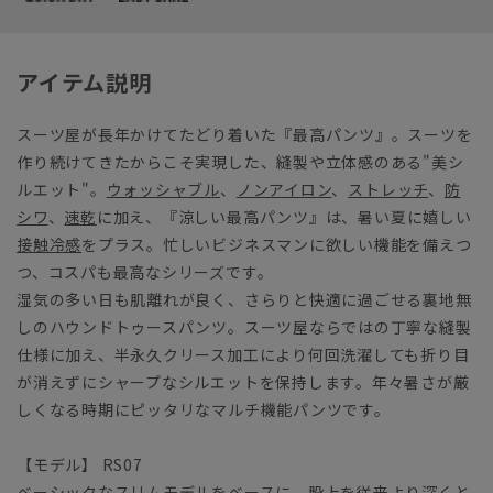
アイテム説明
スーツ屋が長年かけてたどり着いた『最高パンツ』。スーツを
作り続けてきたからこそ実現した、縫製や立体感のある"美シ
ルエット"。
ウォッシャブル
、
ノンアイロン
、
ストレッチ
、
防
シワ
、
速乾
に加え、『涼しい最高パンツ』は、暑い夏に嬉しい
接触冷感
をプラス。忙しいビジネスマンに欲しい機能を備えつ
つ、コスパも最高なシリーズです。
湿気の多い日も肌離れが良く、さらりと快適に過ごせる裏地無
しのハウンドトゥースパンツ。スーツ屋ならではの丁寧な縫製
仕様に加え、半永久クリース加工により何回洗濯しても折り目
が消えずにシャープなシルエットを保持します。年々暑さが厳
しくなる時期にピッタリなマルチ機能パンツです。
【モデル】 RS07
ベーシックなスリムモデルをベースに、股上を従来より深くと