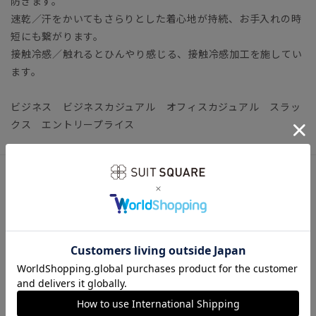
防ぎます。
速乾／汗をかいてもさらりとした着心地が持続、お手入れの時
短にも繋がります。
接触冷感／触れるとひんやり感じる、接触冷感加工を施してい
ます。
ビジネス ビジネスカジュアル オフィスカジュアル スラッ
クス エントリープライス
アイテム詳細
【仕様】ノータック／テーパード
【裾】シングル仕上げ（裾上げ済み：裾上げは受付対象外とな
ります。）
【モデル】RS07
※モデルにより仕上がりサイズが異なります。下記のサイズ詳
細を必ずご確認下さい。