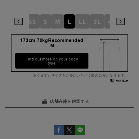
3S
SS
S
M
L
LL
3L
4L
5L
173cm 70kgRecommended
M
Find out more on your body
type
あくまでもサイズをご検討いただく際の目安となります。