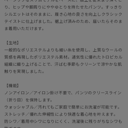
り、ヒップや脚周りにややゆとりを持たせたパンツ。すっきり
シルエットはそのままに、履き心地の良さを向上しクラシック
テイストに仕上げました。裾上げ済みのため、届いたらそのま
ま着用いただけます。
【生地】
一般的なポリエステルよりも細い糸を使用し、上質なウールの
質感を再現したポリエステル素材。通気性に優れたトロピカル
組織に織り上げることで、汗ばむ季節もクリーンで涼やかな肌
触りを実現しました。
【機能】
ノンアイロン／アイロン掛け不要で、パンツのクリースライン
（折り目）を保持します。
ウォッシャブル／汚れてもご家庭で簡単にお洗濯が可能です。
ストレッチ／優れた伸縮性により快適な着心地を叶えます。
防シワ／着用中シワになりにくく、洗濯後に残りがちなシワも