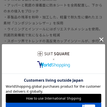
・アッパーと靴底の接着面に防水シートを全周配置し、下から
の水の侵入をブロック
・革製品の残革を粉砕・加工した、軽量で耐久性に優れたエコ
素材「コンポジションレザー」を採用
・ライニングとインソールにはポリエステルメッシュを使用。
抗菌防臭機能で気になるムレを軽減
・スポーツ界でトレンドの高反発カップインソールが、歩行時
の快適な蹴り出しをサポート
・クッション性の高いEVA素材の厚底アウトソールで、驚きの
軽さと優れた衝撃吸収性を実現
ビジネスシューズの選び方を知りたい方は...
◆スーツに合うビジネスシューズ12選｜基本の一足をご紹介
ビジネス