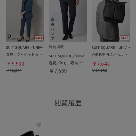
SUIT SQUARE／UNIVERSAL LANGUAGE／WHITE
SUIT SQUARE／UNIVERSAL LANGUAGE
春夏／ジャケット＆パンツセットアップ／洗濯ネット付き
YAK PAK別注／ヘルメットバッグ
SUIT SQUARE／UNIVERSAL LANGUAGE
春夏／涼しい最高パンツ
￥
9,900
￥
7,645
￥
16,500
￥
7,689
￥
15,290
閲覧履歴