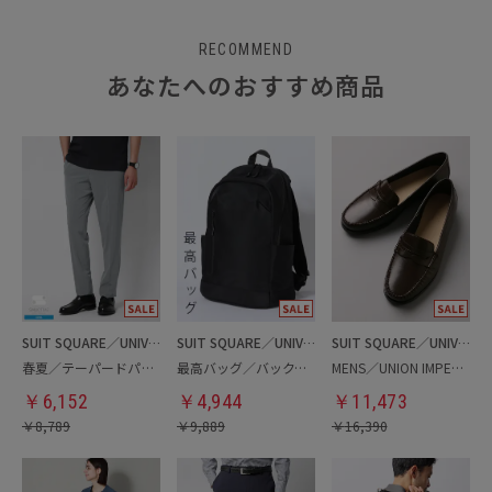
RECOMMEND
あなたへのおすすめ商品
SUIT SQUARE／UNIVERSAL LANGUAGE
SUIT SQUARE／UNIVERSAL LANGUAGE
SUIT SQUARE／UNIVERSAL LANGUAGE
春夏／テーパードパンツ
最高バッグ／バックパック
MENS／UNION IMPERIAL監修／コインローファー
￥
6,152
￥
4,944
￥
11,473
￥
8,789
￥
9,889
￥
16,390