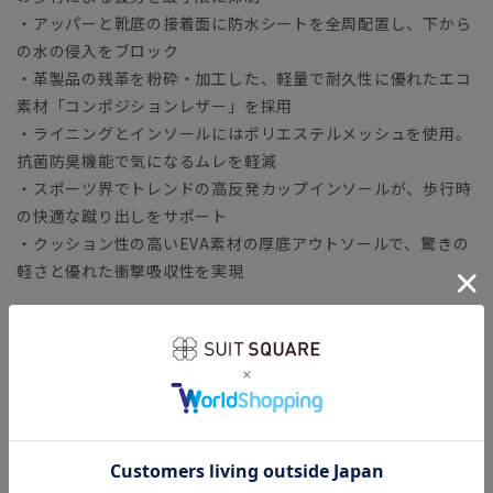
・アッパーと靴底の接着面に防水シートを全周配置し、下から
の水の侵入をブロック
・革製品の残革を粉砕・加工した、軽量で耐久性に優れたエコ
素材「コンポジションレザー」を採用
・ライニングとインソールにはポリエステルメッシュを使用。
抗菌防臭機能で気になるムレを軽減
・スポーツ界でトレンドの高反発カップインソールが、歩行時
の快適な蹴り出しをサポート
・クッション性の高いEVA素材の厚底アウトソールで、驚きの
軽さと優れた衝撃吸収性を実現
ビジネスシューズの選び方を知りたい方は...
◆スーツに合うビジネスシューズ12選｜基本の一足をご紹介
ビジネス