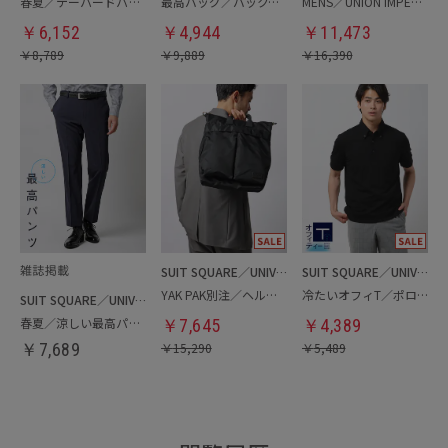
春夏／テーパードパンツ
最高バッグ／バックパック
MENS／UNION IMPERIAL監修／コインローファー
￥
6,152
￥
4,944
￥
11,473
￥
8,789
￥
9,889
￥
16,390
SUIT SQUARE／UNIVERSAL LANGUAGE
SUIT SQUARE／UNIVERSAL LANGUAGE
YAK PAK別注／ヘルメットバッグ
冷たいオフィT／ポロシャツ
SUIT SQUARE／UNIVERSAL LANGUAGE
春夏／涼しい最高パンツ
￥
7,645
￥
4,389
￥
7,689
￥
15,290
￥
5,489