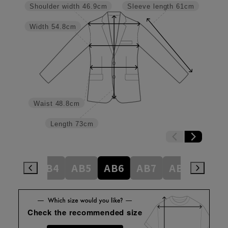
Shoulder width
46.9cm
Sleeve length
61cm
Width
54.8cm
Waist
48.8cm
Length
73cm
AB3
AB4
AB5
AB6
AB7
AB8
BE5
Check the recommended size