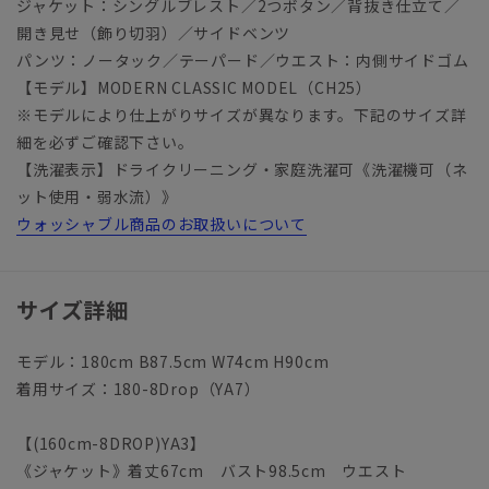
ジャケット：シングルブレスト／2つボタン／背抜き仕立て／
開き見せ（飾り切羽）／サイドベンツ
パンツ：ノータック／テーパード／ウエスト：内側サイドゴム
【モデル】MODERN CLASSIC MODEL（CH25）
※モデルにより仕上がりサイズが異なります。下記のサイズ詳
細を必ずご確認下さい。
【洗濯表示】ドライクリーニング・家庭洗濯可《洗濯機可（ネ
ット使用・弱水流）》
ウォッシャブル商品のお取扱いについて
サイズ詳細
モデル：180cm B87.5cm W74cm H90cm
着用サイズ：180-8Drop（YA7）
【(160cm-8DROP)YA3】
《ジャケット》着丈67cm バスト98.5cm ウエスト