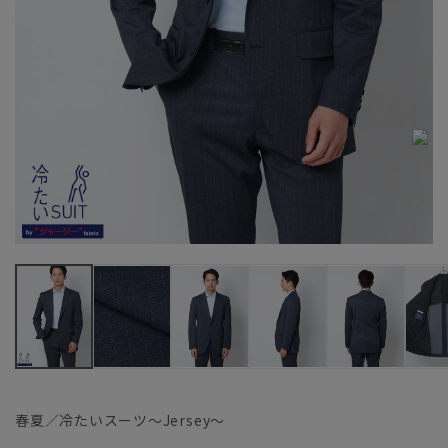
春夏／冷たいスーツ～Jersey～