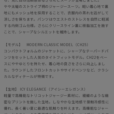
やや太幅のストライプ柄のジャージースーツ。軽い着心地で裏
地にもメッシュ地を採用することで、衣服内の蒸れを逃がして
涼しさを保ちます。パンツはウエストのストレスを自然に軽減
する内側ゴム仕様。さらにクリースライン裏に樹脂加工を施す
ことで、シャープなシルエットを維持します。
【モデル】 MODERN CLASSIC MODEL（CH25）
コンパクトフォルムのジャケットに、シャープなテーパードパ
ンツをセットした人気のタイトフィットモデル。CH22をベー
スにややゆとりを持たせ、着心地の良さをさらに向上しまし
た。ラウンドしたフロントカットやサイドベンツなど、クラシ
カルなディテールが特徴です。
【生地】 ICY ELEGANCE（アイシーエレガンス）
軽量で高機能なトリコットジャージー素材に、綾織のような緻
密なプリントを施した生地。しなやかな生地感で接触冷感性に
優れ、長く暑い夏に最適な肌触りを叶えます。高機能なジャー