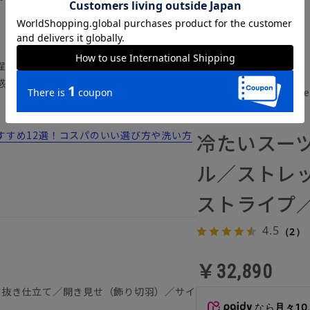
濯が可能です。
感性のある素材を使用しています。
春夏／冷たいスーツ～Jer
0661461-DO
すすめ12選！コスパのいい選び方や洗い方
冷たいスーツ
ル／ストレ
ストライプ／
4.5
（2）
￥32,890
背抜き仕立て／開き見せ（飾り切羽）／サイ
なら
月々10