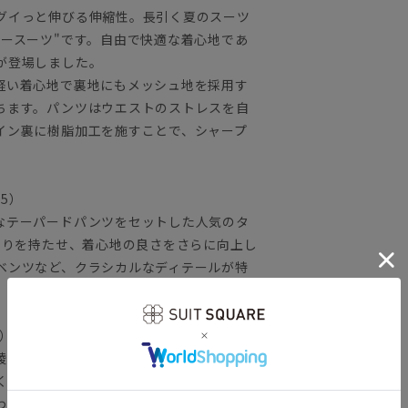
グイっと伸びる伸縮性。長引く夏のスーツ
ースーツ"です。自由で快適な着心地であ
が登場しました。
軽い着心地で裏地にもメッシュ地を採用す
ちます。パンツはウエストのストレスを自
イン裏に樹脂加工を施すことで、シャープ
25）
なテーパードパンツをセットした人気のタ
とりを持たせ、着心地の良さをさらに向上し
ベンツなど、クラシカルなディテールが特
ス）
綾織のような緻密なプリントを施した生
く暑い夏に最適な肌触りを叶えます。高機
わせた、ハイブリットなファブリックで