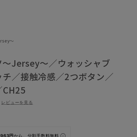
sey～
～Jersey～／ウォッシャブ
ッチ／接触冷感／2つボタン／
CH25
レビューを見る
,963円
から。分割手数料無料