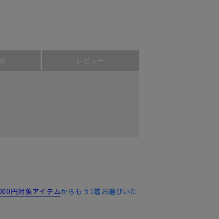
細
レビュー
,000円対象アイテム
からもう1着お選びいた