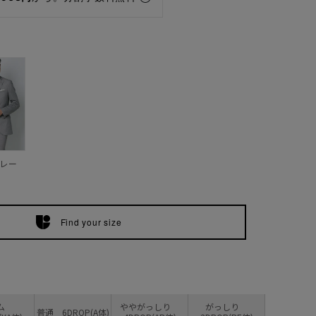
レー
Find your size
リム
ややがっしり
がっしり
普通 6DROP(A体)