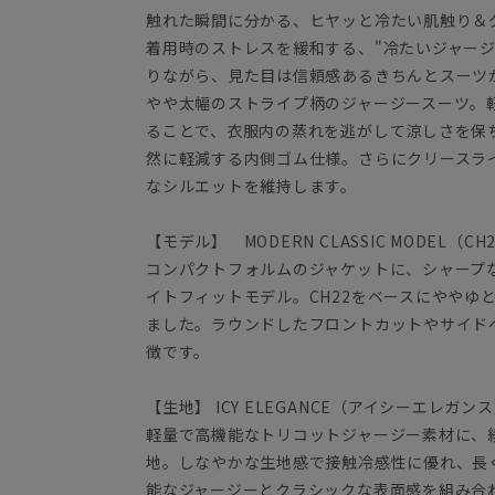
触れた瞬間に分かる、ヒヤッと冷たい肌触り＆
着用時のストレスを緩和する、"冷たいジャージ
りながら、見た目は信頼感あるきちんとスーツ
やや太幅のストライプ柄のジャージースーツ。
ることで、衣服内の蒸れを逃がして涼しさを保
然に軽減する内側ゴム仕様。さらにクリースラ
なシルエットを維持します。
【モデル】 MODERN CLASSIC MODEL（CH
コンパクトフォルムのジャケットに、シャープ
イトフィットモデル。CH22をベースにややゆ
ました。ラウンドしたフロントカットやサイド
徴です。
【生地】 ICY ELEGANCE（アイシーエレガン
軽量で高機能なトリコットジャージー素材に、
地。しなやかな生地感で接触冷感性に優れ、長
能なジャージーとクラシックな表面感を組み合