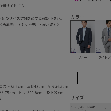
内側サイドゴム
）
カラー
下記のサイズ詳細を必ずご確認下さい。
《洗濯機可（ネット使用・弱水流）》
ライトグ
ブルー
スト85.5cm 肩幅43cm 袖丈56.5cm
75cm ヒップ90.8cm 股上22cm
サイズ
m
体型（DROP)
ス