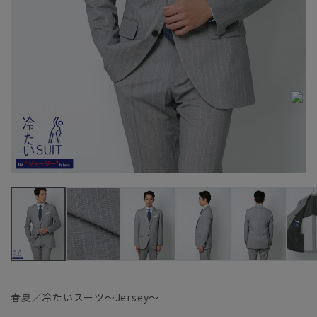
春夏／冷たいスーツ～Jersey～