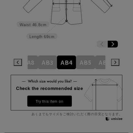
Waist
46.8cm
Length
69cm
A6
A7
A8
AB3
AB4
AB5
AB6
AB7
Check the recommended size
Try this item on
あくまでもサイズをご検討いただく際の目安となります。