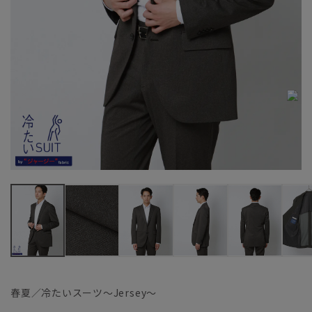
春夏／冷たいスーツ～Jersey～