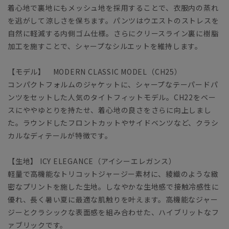
着心地で裏地にもメッシュ地を採用することで、衣服内の蒸れ
を逃がして涼しさを保ちます。パンツはウエストのストレスを
自然に軽減する内側ゴム仕様。さらにクリースライン裏に樹脂
加工を施すことで、シャープなシルエットを維持します。
【モデル】 MODERN CLASSIC MODEL（CH25）
コンパクトフォルムのジャケットに、シャープなテーパードパ
ンツをセットした人気のタイトフィットモデル。CH22をベー
スにややゆとりを持たせ、着心地の良さをさらに向上しまし
た。ラウンドしたフロントカットやサイドベンツなど、クラシ
カルなディテールが特徴です。
【生地】 ICY ELEGANCE（アイシーエレガンス）
軽量で高機能なトリコットジャージー素材に、綾織のような緻
密なプリントを施した生地。しなやかな生地感で接触冷感性に
優れ、長く暑い夏に最適な肌触りを叶えます。高機能なジャー
ジーとクラシックな表面感を組み合わせた、ハイブリットなフ
ァブリックです。