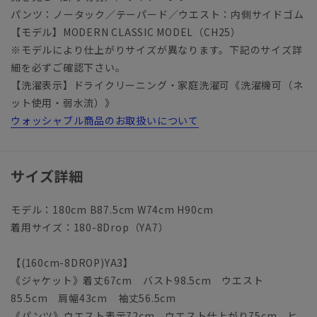
パンツ：ノータック／テーパード／ウエスト：内側サイドゴム
【モデル】MODERN CLASSIC MODEL（CH25）
※モデルにより仕上がりサイズが異なります。下記のサイズ詳
細を必ずご確認下さい。
【洗濯表示】ドライクリーニング・家庭洗濯可《洗濯機可（ネ
ット使用・弱水流）》
ウォッシャブル商品のお取扱いについて
サイズ詳細
モデル：180cm B87.5cm W74cm H90cm
着用サイズ：180-8Drop（YA7）
【(160cm-8DROP)YA3】
《ジャケット》着丈67cm バスト98.5cm ウエスト
85.5cm 肩幅43cm 袖丈56.5cm
《パンツ》ウエスト表示72cm ウエスト仕上がり75cm ヒ