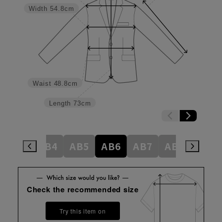
Width
54.8cm
Waist
48.8cm
Length
73cm
AB3
AB4
AB5
AB6
AB7
AB8
BE4
Check the recommended size
Try this item on