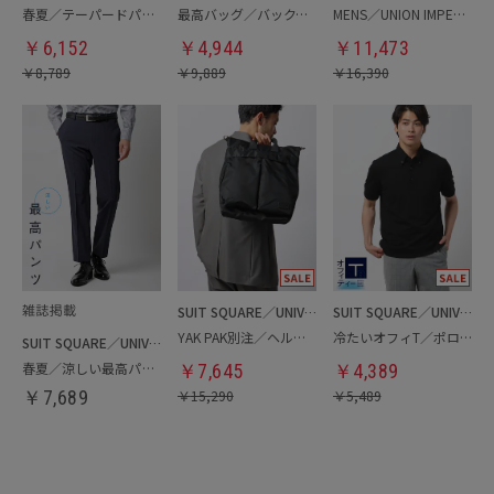
春夏／テーパードパンツ
最高バッグ／バックパック
MENS／UNION IMPERIAL監修／コインローファー
￥
6,152
￥
4,944
￥
11,473
￥
8,789
￥
9,889
￥
16,390
SUIT SQUARE／UNIVERSAL LANGUAGE
SUIT SQUARE／UNIVERSAL LANGUAGE
YAK PAK別注／ヘルメットバッグ
冷たいオフィT／ポロシャツ
SUIT SQUARE／UNIVERSAL LANGUAGE
春夏／涼しい最高パンツ
￥
7,645
￥
4,389
￥
7,689
￥
15,290
￥
5,489