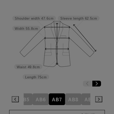
Shoulder width
47.6cm
Sleeve length
62.5cm
Width
55.8cm
Waist
49.8cm
Length
75cm
AB4
AB5
AB6
AB7
AB8
AB9
BE4