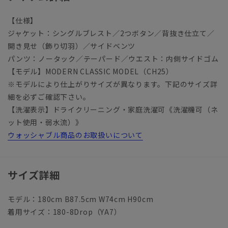
【仕様】
ジャケット：シングルブレスト／2つボタン／背抜き仕立て／
開き見せ（飾り切羽）／サイドベンツ
パンツ：ノータック／テーパード／ウエスト：内側サイドゴム
【モデル】MODERN CLASSIC MODEL（CH25）
※モデルにより仕上がりサイズが異なります。下記のサイズ詳
細を必ずご確認下さい。
【洗濯表示】ドライクリーニング・家庭洗濯可《洗濯機可（ネ
ット使用・弱水流）》
ウォッシャブル商品のお取扱いについて
サイズ詳細
モデル：180cm B87.5cm W74cm H90cm
着用サイズ：180-8Drop（YA7）