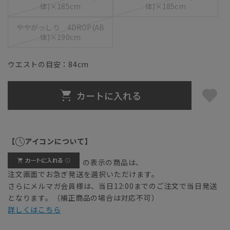
体)×185cm
体)×185cm
ややがっしり 4DROP(AB
体)×190cm
ウエストの目安：
84
cm
カートに入れる
【
アイコンについて】
の表示の商品は、
注文画面でお急ぎ発送を選択いただけます。
さらにメルマガ会員様は、当日12:00までのご注文で当日発送
となります。（補正商品の場合は対応不可）
詳しくはこちら