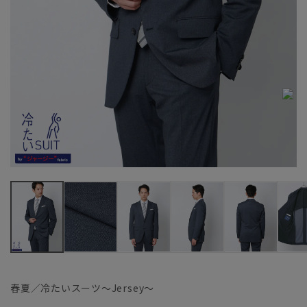
春夏／冷たいスーツ～Jersey～