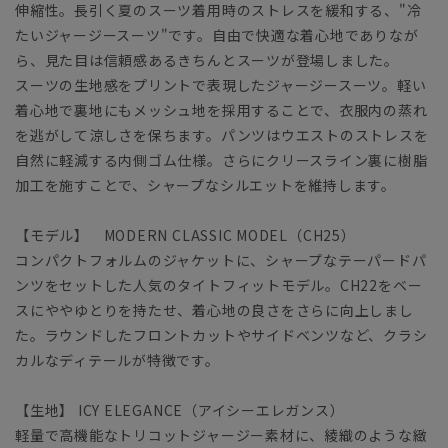
伸縮性。長引く夏のスーツ着用時のストレスを緩和する、"冷
たいジャージースーツ"です。自由で快適な着心地でありなが
ら、見た目は信頼感あるきちんとスーツが登場しました。
スーツの生地感をプリントで表現したジャージースーツ。軽い
着心地で裏地にもメッシュ地を採用することで、衣服内の蒸れ
を逃がして涼しさを保ちます。パンツはウエストのストレスを
自然に軽減する内側ゴム仕様。さらにクリースライン裏に樹脂
加工を施すことで、シャープなシルエットを維持します。
【モデル】 MODERN CLASSIC MODEL（CH25）
コンパクトフォルムのジャケットに、シャープなテーパードパ
ンツをセットした人気のタイトフィットモデル。CH22をベー
スにややゆとりを持たせ、着心地の良さをさらに向上しまし
た。ラウンドしたフロントカットやサイドベンツなど、クラシ
カルなディテールが特徴です。
【生地】 ICY ELEGANCE（アイシーエレガンス）
軽量で高機能なトリコットジャージー素材に、綾織のような緻