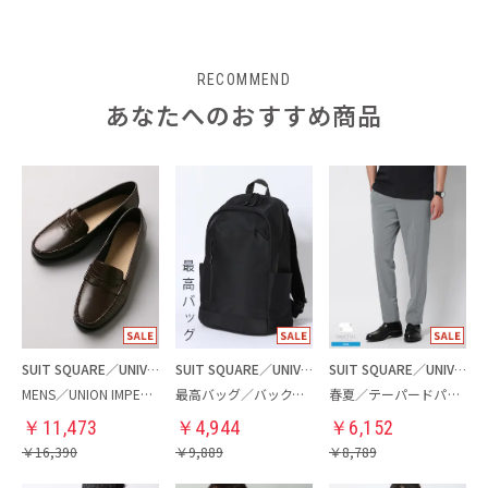
RECOMMEND
あなたへのおすすめ商品
SUIT SQUARE／UNIVERSAL LANGUAGE
SUIT SQUARE／UNIVERSAL LANGUAGE
SUIT SQUARE／UNIVERSAL LANGUAGE
MENS／UNION IMPERIAL監修／コインローファー
最高バッグ／バックパック
春夏／テーパードパンツ
￥
11,473
￥
4,944
￥
6,152
￥
16,390
￥
9,889
￥
8,789