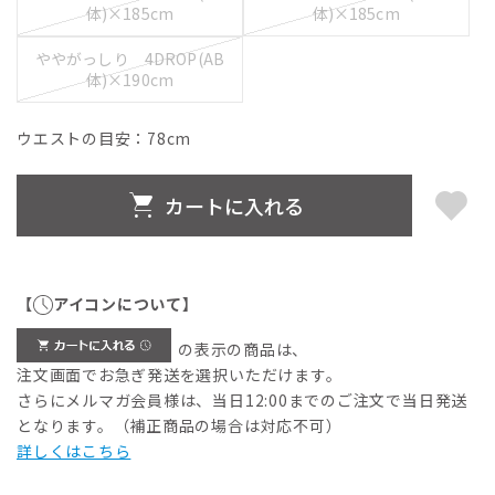
体)×185cm
体)×185cm
ややがっしり 4DROP(AB
体)×190cm
ウエストの目安：
78
cm
カートに入れる
【
アイコンについて】
の表示の商品は、
注文画面でお急ぎ発送を選択いただけます。
さらにメルマガ会員様は、当日12:00までのご注文で当日発送
となります。（補正商品の場合は対応不可）
詳しくはこちら