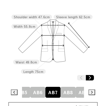
Shoulder width
47.6cm
Sleeve length
62.5cm
Width
55.8cm
Waist
49.8cm
Length
75cm
AB4
AB5
AB6
AB7
AB8
AB9
BE4