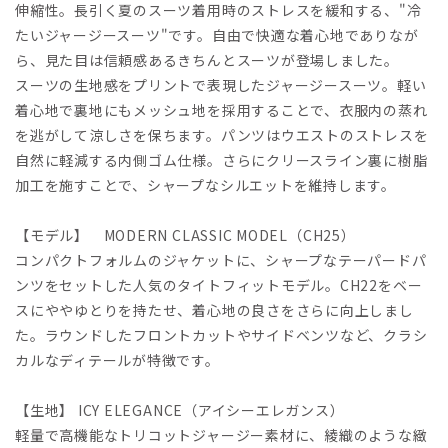
伸縮性。長引く夏のスーツ着用時のストレスを緩和する、"冷
たいジャージースーツ"です。自由で快適な着心地でありなが
ら、見た目は信頼感あるきちんとスーツが登場しました。
スーツの生地感をプリントで表現したジャージースーツ。軽い
着心地で裏地にもメッシュ地を採用することで、衣服内の蒸れ
を逃がして涼しさを保ちます。パンツはウエストのストレスを
自然に軽減する内側ゴム仕様。さらにクリースライン裏に樹脂
加工を施すことで、シャープなシルエットを維持します。
【モデル】 MODERN CLASSIC MODEL（CH25）
コンパクトフォルムのジャケットに、シャープなテーパードパ
ンツをセットした人気のタイトフィットモデル。CH22をベー
スにややゆとりを持たせ、着心地の良さをさらに向上しまし
た。ラウンドしたフロントカットやサイドベンツなど、クラシ
カルなディテールが特徴です。
【生地】 ICY ELEGANCE（アイシーエレガンス）
軽量で高機能なトリコットジャージー素材に、綾織のような緻