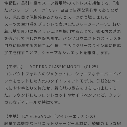
伸縮性。長引く夏のスーツ着用時のストレスを緩和する、"冷
たいジャージースーツ"です。自由で快適な着心地でありなが
ら、見た目は信頼感あるきちんとスーツが登場しました。
スーツの生地感をプリントで表現したジャージースーツ。軽い
着心地で裏地にもメッシュ地を採用することで、衣服内の蒸れ
を逃がして涼しさを保ちます。パンツはウエストのストレスを
自然に軽減する内側ゴム仕様。さらにクリースライン裏に樹脂
加工を施すことで、シャープなシルエットを維持します。
【モデル】 MODERN CLASSIC MODEL（CH25）
コンパクトフォルムのジャケットに、シャープなテーパードパ
ンツをセットした人気のタイトフィットモデル。CH22をベー
スにややゆとりを持たせ、着心地の良さをさらに向上しまし
た。ラウンドしたフロントカットやサイドベンツなど、クラシ
カルなディテールが特徴です。
【生地】 ICY ELEGANCE（アイシーエレガンス）
軽量で高機能なトリコットジャージー素材に、綾織のような緻