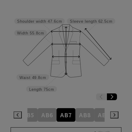
Shoulder width
47.6cm
Sleeve length
62.5cm
Width
55.8cm
Waist
49.8cm
Length
75cm
AB4
AB5
AB6
AB7
AB8
AB9
BE4