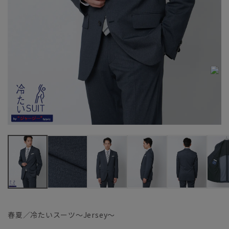
春夏／冷たいスーツ～Jersey～