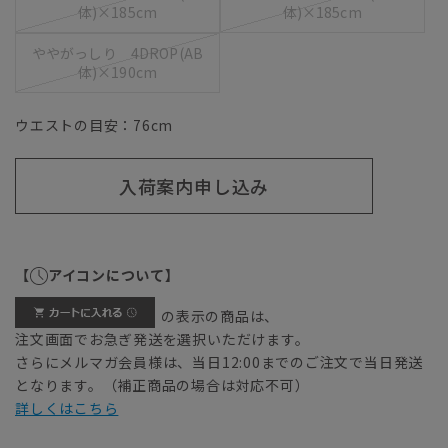
体)×185cm
体)×185cm
ややがっしり 4DROP(AB
体)×190cm
ウエストの目安：
76
cm
入荷案内申し込み
【
アイコンについて】
の表示の商品は、
注文画面でお急ぎ発送を選択いただけます。
さらにメルマガ会員様は、当日12:00までのご注文で当日発送
となります。（補正商品の場合は対応不可）
詳しくはこちら