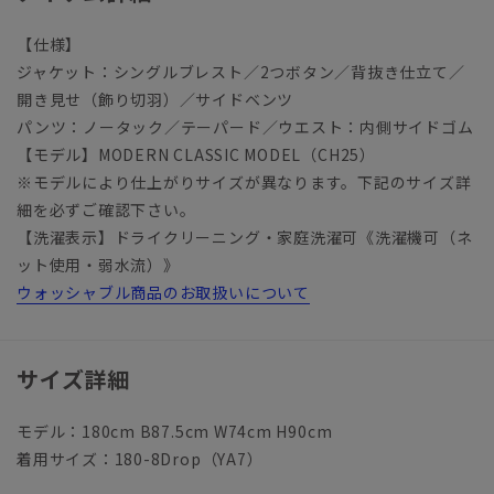
【仕様】
ジャケット：シングルブレスト／2つボタン／背抜き仕立て／
開き見せ（飾り切羽）／サイドベンツ
パンツ：ノータック／テーパード／ウエスト：内側サイドゴム
【モデル】MODERN CLASSIC MODEL（CH25）
※モデルにより仕上がりサイズが異なります。下記のサイズ詳
細を必ずご確認下さい。
【洗濯表示】ドライクリーニング・家庭洗濯可《洗濯機可（ネ
ット使用・弱水流）》
ウォッシャブル商品のお取扱いについて
サイズ詳細
モデル：180cm B87.5cm W74cm H90cm
着用サイズ：180-8Drop（YA7）