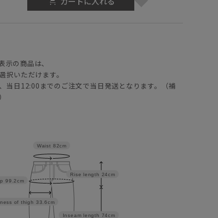
カートに入れる
】
表示の商品は、
選択いただけます。
、当日12:00までのご注文で当日発送となります。（補
）
Waist
82cm
Rise length
24cm
ip
99.2cm
ness of thigh
33.6cm
Inseam length
74cm