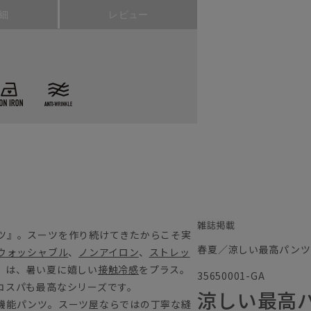
細
レビュー
ツ』。スーツを作り続けてきたからこそ実
春夏／涼しい最高パンツ
ウォッシャブル
、
ノンアイロン
、
ストレッ
』は、暑い夏に嬉しい
接触冷感
をプラス。
35650001-GA
コスパも最高なシリーズです。
涼しい最高
機能パンツ。スーツ屋ならではの丁寧な縫