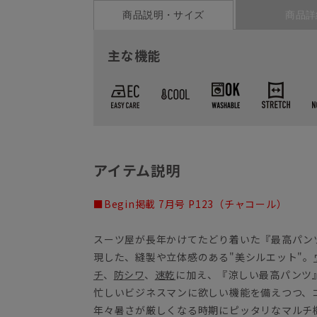
商品説明・サイズ
商品詳
主な機能
アイテム説明
■Begin掲載 7月号 P123（チャコール）
スーツ屋が長年かけてたどり着いた『最高パン
現した、縫製や立体感のある"美シルエット"。
チ
、
防シワ
、
速乾
に加え、『涼しい最高パンツ
忙しいビジネスマンに欲しい機能を備えつつ、
年々暑さが厳しくなる時期にピッタリなマルチ