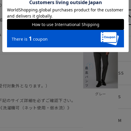
りがちなシワも防ぎます。
、お手入れの時短にも繋がります。
加工を施しています。
ュアル スラックス ノーアイロン ノン
3S
SS
受付対象外となります。）
グレー
S
下記のサイズ詳細を必ずご確認下さい。
《洗濯機可（ネット使用・弱水流）》
M