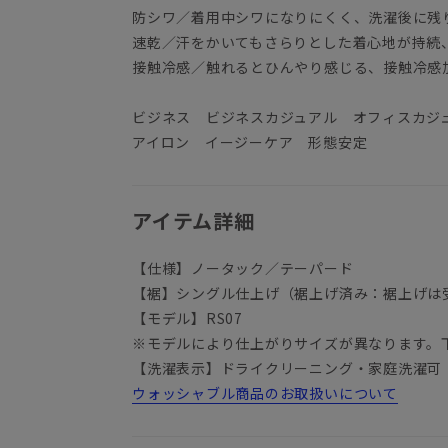
防シワ／着用中シワになりにくく、洗濯後に残
速乾／汗をかいてもさらりとした着心地が持続
接触冷感／触れるとひんやり感じる、接触冷感
ビジネス ビジネスカジュアル オフィスカジ
アイロン イージーケア 形態安定
アイテム詳細
【仕様】ノータック／テーパード
【裾】シングル仕上げ（裾上げ済み：裾上げは
【モデル】RS07
※モデルにより仕上がりサイズが異なります。
【洗濯表示】ドライクリーニング・家庭洗濯可
ウォッシャブル商品のお取扱いについて