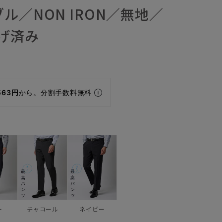
ル／NON IRON／無地／
上げ済み
563円
から。分割手数料無料
ー
チャコール
ネイビー