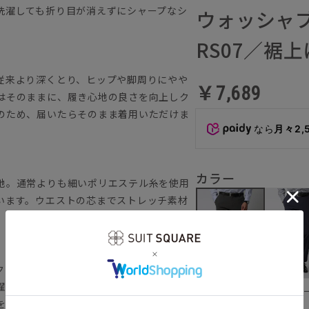
洗濯しても折り目が消えずにシャープなシ
ウォッシャブ
RS07／裾
従来より深くとり、ヒップや脚周りにやや
￥7,689
はそのままに、履き心地の良さを向上しク
のため、届いたらそのまま着用いただけま
なら
月々2,
カラー
地。通常よりも細いポリエステル糸を使用
います。ウエストの芯までストレッチ素材
クリースライン（折り目）を保持します。
濯が可能です。
ブル
グレー
を叶えます。