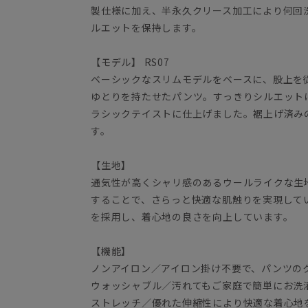
製仕様に加え、半永久クリース加工により何回
ルエットを保持します。
【モデル】 RS07
ベーシックなスリムモデルをベースに、股上を
ゆとりを持たせたパンツ。すっきりシルエット
ラシックテイストに仕上げました。裾上げ済み
す。
【生地】
通気性が高くシャリ感のあるウールライクな生
することで、さらっと快適な肌触りを実現して
を採用し、着心地の良さを向上しています。
【機能】
ノンアイロン／アイロン掛け不要で、パンツの
ウォッシャブル／汚れてもご家庭で簡単にお洗
ストレッチ／優れた伸縮性により快適な着心地