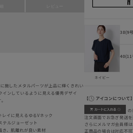
細
レビュー
38(9
40(1
ネイビー
トに施したメタルパーツが上品に輝くきれい
クインしているように見える優秀デザイ
【
アイコンについて
す。
の
キレイに見えるゆるVネック
注文画面でお急ぎ発送を
ステルジョーゼット
さらにメルマガ会員様は
描き、肌離れが良い素材
正商品の場合は対応不可