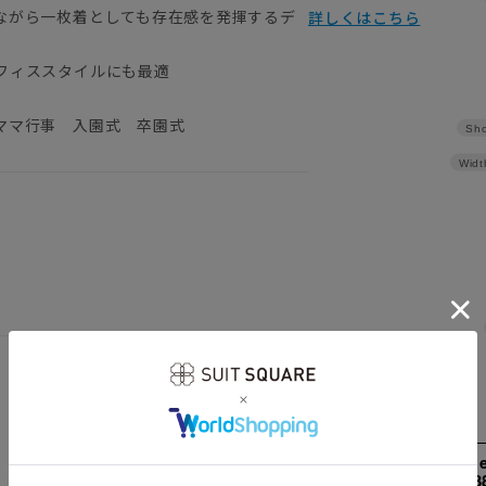
ながら一枚着としても存在感を発揮するデ
詳しくはこちら
フィススタイルにも最適
ママ行事 入園式 卒園式
Sho
Widt
158cm 51kgR
3