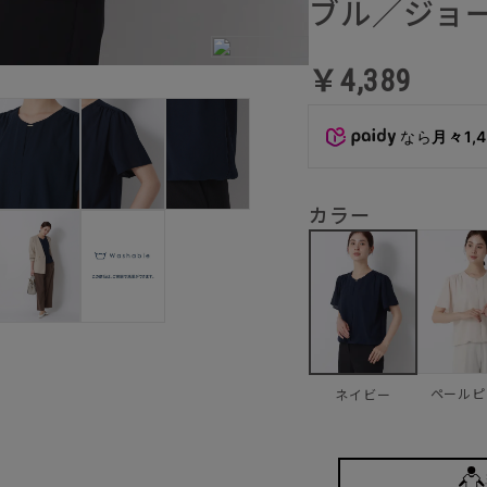
ブル／ジョ
￥4,389
なら
月々1,
カラー
ペールピ
ネイビー