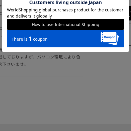
cm 袖丈21.0cm
Find out more
cm 袖丈21.5cm
ty
上記のサイズ表をご覧下さい。
0cm～2.0cm程度の個体差や着用感の違
商品の色味は商品画像をご確認ください。
載しておりますが、パソコン環境により色
承下さいませ。