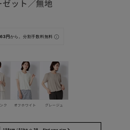
ーゼット／無地
463円
から。分割手数料無料
ンク
オフホワイト
グレージュ
158cm / 51kg
38
Find your size