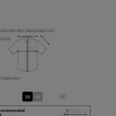
Sleeve length
21cm
ulder width
38cm
h
47cm
Length
55cm
38
40
ecommended
8