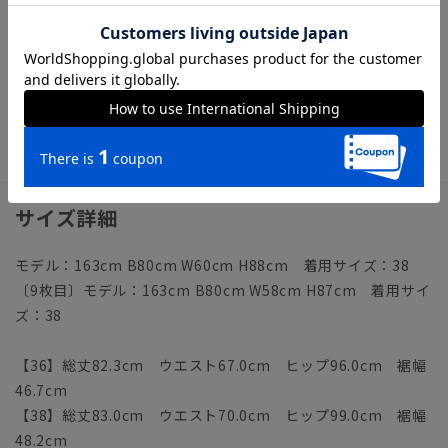
【仕様】バックファスナー／タイト／腰ポケット×2／ウエス
ト：バックゴム／バックスリット／裏地
【洗濯表示】ドライクリーニング・家庭洗濯可《洗濯機可（ネ
ット使用・弱水流）》
ウォッシャブル商品のお取扱いについて
サイズ詳細
モデル：163cm B80cm W60cm H88cm 着用サイズ：38
〔9枚目〕モデル：163cm B80cm W58cm H87cm 着用サイ
ズ：38
【36】総丈82.3cm ウエスト67.0cm ヒップ96.0cm 裾幅
46.7cm
【38】総丈83.0cm ウエスト70.0cm ヒップ99.0cm 裾幅
48.2cm