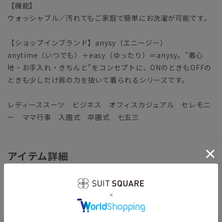
【機能】
ウォッシャブル／汚れてもご家庭で簡単にお洗濯が可能です。
【ショップインブランド】anysy（エニージー）
anytime（いつでも）＋easy（ゆったり）＝anysy。”着心
地・お手入れ・きちんと”をコンセプトに、ONのときもOFFの
ときも少しだけ肩の力を抜いて着られるシリーズです。
レディーススーツ ビジネス オフィスカジュアル セレモニ
ー ママ行事 入園式 卒園式 七五三
アイテム詳細
＊セット着用可（ジャケット、パンツ、ジレは別売りとなりま
す。）
ジャケット：BT6103J1 パンツ：BT6103P1 ジレ：
BT6103G1