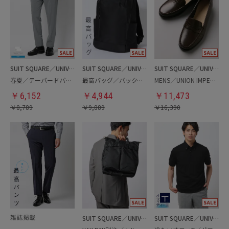
SUIT SQUARE／UNIVERSAL LANGUAGE
SUIT SQUARE／UNIVERSAL LANGUAGE
SUIT SQUARE／UNIVERSAL LANGUAGE
春夏／テーパードパンツ
最高バッグ／バックパック
MENS／UNION IMPERIAL監修／コインローファー
￥
6,152
￥
4,944
￥
11,473
￥
8,789
￥
9,889
￥
16,390
SUIT SQUARE／UNIVERSAL LANGUAGE
SUIT SQUARE／UNIVERSAL LANGUAGE