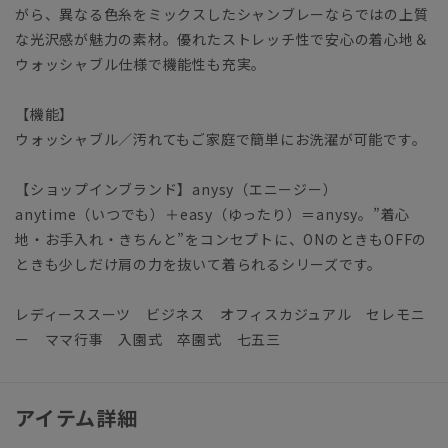
がら、異なる色糸をミックスしたシャンブレーならではの上質
な光沢感が魅力の素材。優れたストレッチ性で安心の着心地＆
ウォッシャブル仕様で機能性も充実。
【機能】
ウォッシャブル／汚れてもご家庭で簡単にお洗濯が可能です。
【ショップインブランド】anysy（エニージー）
anytime（いつでも）＋easy（ゆったり）＝anysy。”着心
地・お手入れ・きちんと”をコンセプトに、ONのときもOFFの
ときも少しだけ肩の力を抜いて着られるシリーズです。
レディーススーツ ビジネス オフィスカジュアル セレモニ
ー ママ行事 入園式 卒園式 七五三
アイテム詳細