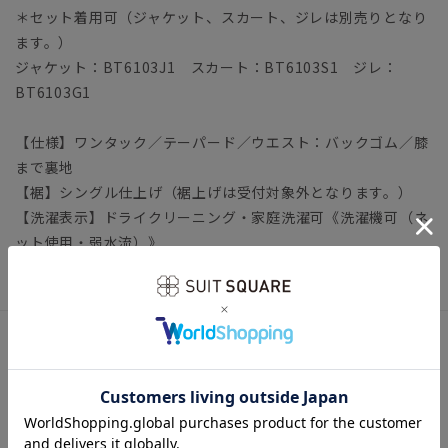
＊セット着用可（ジャケット、スカート、ジレは別売りとなり
ます。）
ジャケット：BT6103J1 スカート：BT6103S1 ジレ：
BT6103G1
【仕様】ワンタック／テーパード／ウエスト：バックゴム／膝
まで裏地
【裾】シングル仕上げ（裾上げは受付対象外となります。）
【洗濯表示】ドライクリーニング・家庭洗濯可《洗濯機可（ネ
ット使用・弱水流）》
ウォッシャブル商品のお取扱いについて
サイズ詳細
モデル：163cm B80cm W60cm H88cm 着用サイズ：38
〔10枚目〕モデル：166cm B80cm W59cm H85cm 着用サ
イズ：38