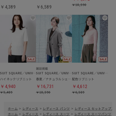
￥18,590
￥4,389
￥6,589
SUIT SQUARE／UNIVERSAL LANGUAGE／WHITE
SUIT SQUARE／UNIVERSAL LANGUAGE／WHITE
SUIT SQUARE／UNIVERSAL LANGUAGE／WHITE
ハイネックリブニット
春夏／ナチュラルシェイプジャケット
配色リブニット
￥4,940
￥16,731
￥4,612
￥5,489
￥18,590
￥6,589
ホーム
>
レディース
>
レディース パンツ
>
レディース セットアップス
ホーム
>
レディース
>
レディース スーツ
>
レディース スーツパンツ
>