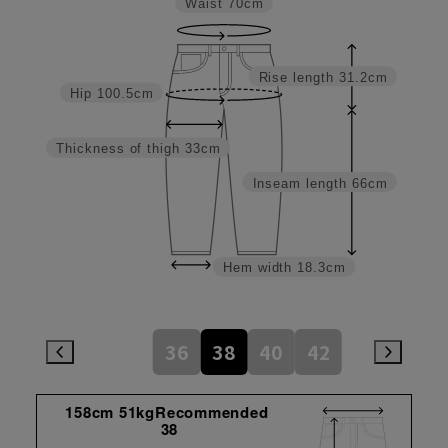
Waist
70cm
Rise length
31.2cm
Hip
100.5cm
Thickness of thigh
33cm
Inseam length
66cm
Hem width
18.3cm
36
38
40
42
158cm 51kgRecommended
38