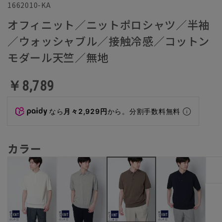
1662010-KA
オフィニット／ニットポロシャツ／半袖
／ウォッシャブル／接触冷感／コットン
モダール天竺／無地
￥8,789
なら
月々2,929円
から。分割手数料無料
カラー