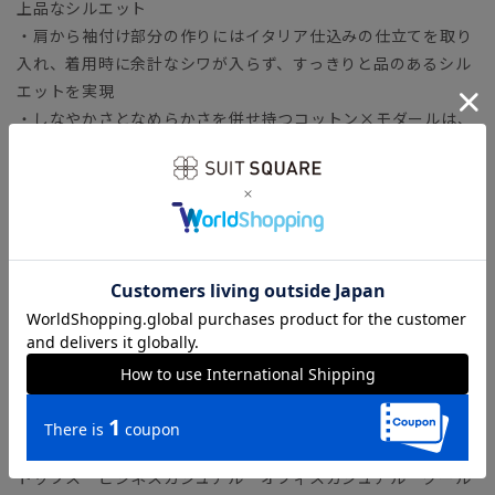
上品なシルエット
・肩から袖付け部分の作りにはイタリア仕込みの仕立てを取り
入れ、着用時に余計なシワが入らず、すっきりと品のあるシル
エットを実現
・しなやかさとなめらかさを併せ持つコットン×モダールは、
水に強く洗濯耐久性があるファブリック
・接触冷感加工を施した、ひんやり＆サラッとした肌触りと着
心地
・ご家庭の洗濯機で洗える優れたイージーケア性と、抗ピル加
工で毛玉になりにくい機能性を完備
【ショップインブランド】 COMMUTECH（コミューテッ
ク）
多様性や利便性（機能・ファッション性）、テレワークなど
様々な切り口へフォーカスしたオフィススタイルコンテンツで
す。
トップス ビジネスカジュアル オフィスカジュアル クール