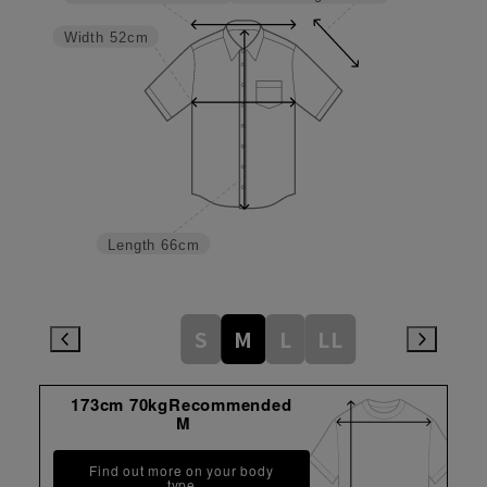
Width
52cm
Length
66cm
S
M
L
LL
173cm 70kgRecommended
M
Find out more on your body
type