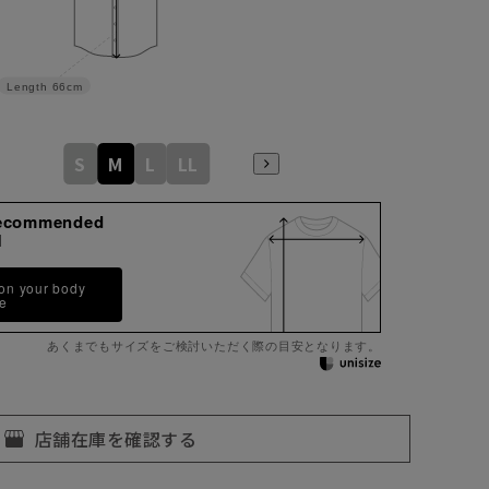
Length
66cm
S
M
L
LL
ecommended
M
 on your body
pe
あくまでもサイズをご検討いただく際の目安となります。