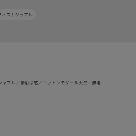
フィスカジュアル
シャブル／接触冷感／コットンモダール天竺／無地