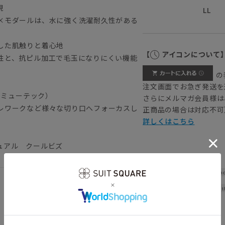
現
LL
×モダールは、水に強く洗濯耐久性がある
した肌触りと着心地
【
アイコンについて
性と、抗ピル加工で毛玉になりにくい機能
の
注文画面でお急ぎ発送を
コミューテック）
さらにメルマガ会員様は
レワークなど様々な切り口へフォーカスし
正商品の場合は対応不可
詳しくはこちら
ュアル クールビズ
Sho
Widt