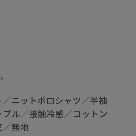
ツ
ト／ニットポロシャツ／半袖
ャブル／接触冷感／コットン
竺／無地