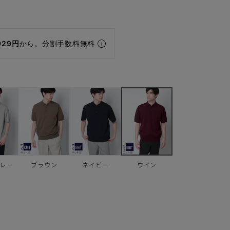
929円
から。分割手数料無料
レー
ブラウン
ネイビー
ワイン