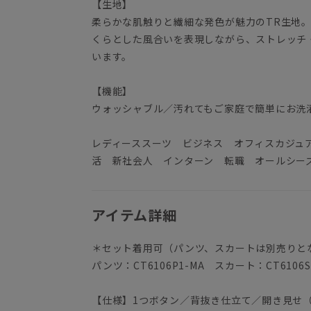
【生地】
柔らかな肌触りと繊細な発色が魅力のTR生地
くらとした風合いを表現しながら、ストレッチ
います。
【機能】
ウォッシャブル／汚れてもご家庭で簡単にお洗
レディーススーツ ビジネス オフィスカジュ
活 新社会人 インターン 転職 オールシー
アイテム詳細
＊セット着用可（パンツ、スカートは別売りと
パンツ：CT6106P1-MA スカート：CT6106S
【仕様】1つボタン／背抜き仕立て／開き見せ