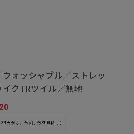
／ウォッシャブル／ストレッ
ライクTRツイル／無地
20
573円
から。分割手数料無料