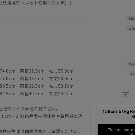
《洗濯機可（ネット使用・弱水流）》
Sho
Wid
Wai
4.0cm 肩幅37.5cm 袖丈57.3cm
Le
7.0cm 肩幅38.5cm 袖丈58.0cm
0.5cm 肩幅39.5cm 袖丈58.7cm
4.5cm 肩幅40.5cm 袖丈59.4cm
上記のサイズ表をご覧下さい。
158cm 51kgR
0cm～2.0cm程度の個体差や着用感の違
3
Find out more
商品の色味は商品画像をご確認ください。
ty