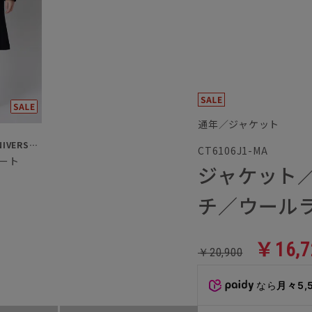
通年／ジャケット
SUIT SQUARE／UNIVERSAL LANGUAGE／WHITE
CT6106J1-MA
ート
ジャケット
チ／ウール
￥16,7
￥20,900
なら
月々5,