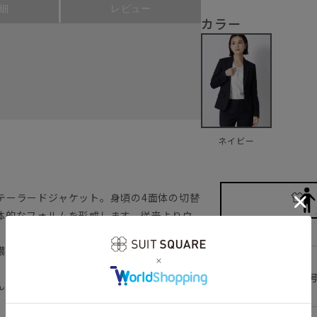
細
レビュー
カラー
ネイビー
テーラードジャケット。身頃の4面体の切替
体的なフォルムを形成します。従来よりウ
、美しいラインは保持しつつ着心地の良さ
濃紺。袖を通すたび自信が持てる美しいシ
。ビジネスシーンはもちろん、入学式や式
36(7
んと感あるジャケットです。