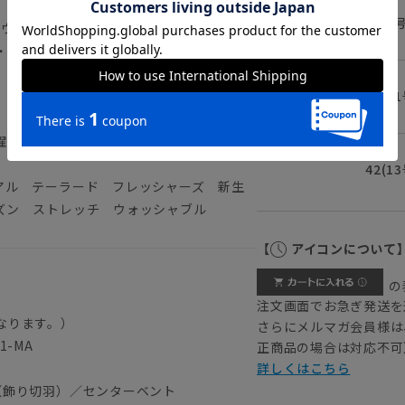
38(9
。ウールのような、やや毛羽立ちのあるふっ
・ウォッシャブルなどの機能面も充実して
ネイビー
40(1
濯が可能です。
42(1
アル テーラード フレッシャーズ 新生
ズン ストレッチ ウォッシャブル
【
アイコンについて
の
注文画面でお急ぎ発送を
なります。）
さらにメルマガ会員様は
1-MA
正商品の場合は対応不可
詳しくはこちら
（飾り切羽）／センターベント