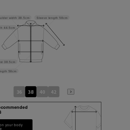
Sleeve length
58cm
ulder width
38.5cm
th
44.5cm
st
38.5cm
ngth
58cm
36
38
40
42
ecommended
8
 on your body
pe