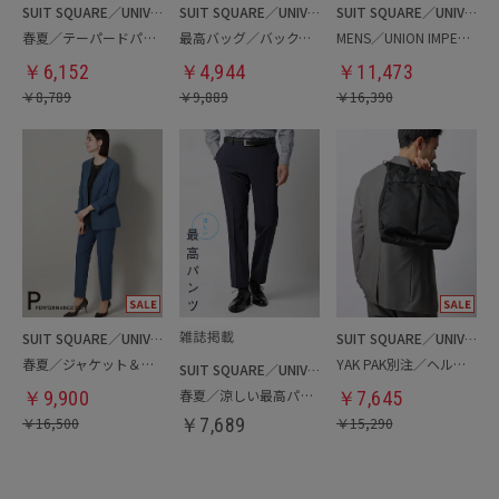
SUIT SQUARE／UNIVERSAL LANGUAGE
SUIT SQUARE／UNIVERSAL LANGUAGE
SUIT SQUARE／UNIVERSAL LANGUAGE
春夏／テーパードパンツ
最高バッグ／バックパック
MENS／UNION IMPERIAL監修／コインローファー
￥
6,152
￥
4,944
￥
11,473
￥
8,789
￥
9,889
￥
16,390
SUIT SQUARE／UNIVERSAL LANGUAGE／WHITE
SUIT SQUARE／UNIVERSAL LANGUAGE
春夏／ジャケット＆パンツセットアップ／洗濯ネット付き
YAK PAK別注／ヘルメットバッグ
SUIT SQUARE／UNIVERSAL LANGUAGE
春夏／涼しい最高パンツ
￥
9,900
￥
7,645
￥
16,500
￥
7,689
￥
15,290