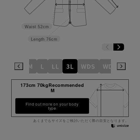
Waist
52cm
Length
76cm
SS
S
M
L
LL
3L
WDS
WDM
WDL
173cm 70kgRecommended
M
Find out more on your body
type
あくまでもサイズをご検討いただく際の目安となります。