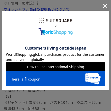
ット使用・弱水流）》
ウォッシャブル商品のお取扱いについて
サイズ詳細
モデル：183cm B89cm W74cm H90cm
着用サイズ：L
【SS】
《ジャケット》着丈66cm バスト101cm ウエスト89cm
肩幅42.7cm 袖丈56.5cm
《パンツ》ウエスト表示73cm ウエスト仕上がり73cm ヒ
ップ95cm 股上22.5cm 股下72.5cm ワタリ幅32cm ヒ
ザ幅22.2cm 裾幅18cm
【S】
《ジャケット》着丈68cm バスト104cm ウエスト92cm
肩幅43.7cm 袖丈58cm