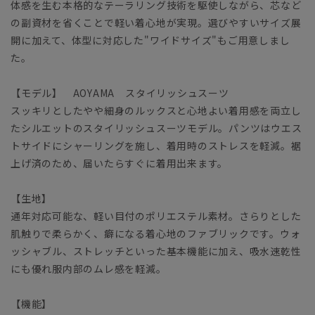
体感を生む本格的なテーラリング技術を駆使しながら、芯など
の副資材を省くことで軽い着心地が実現。選びやすいサイズ展
開に加えて、体型に対応した"ワイドサイズ"もご用意しまし
た。
【モデル】 AOYAMA スタイリッシュスーツ
スッキリとしたやや細身のルックスと心地よい着用感を両立し
たシルエットのスタイリッシュスーツモデル。パンツはウエス
トサイドにシャーリングを施し、着用時のストレスを軽減。裾
上げ済のため、届いたらすぐに着用出来ます。
【生地】
通年対応可能な、軽い目付のポリエステル素材。さらりとした
肌触りで柔らかく、癖になる着心地のファブリックです。ウォ
ッシャブル、ストレッチといった基本機能に加え、吸水速乾性
にも優れ服内部のムレ感を軽減。
【機能】