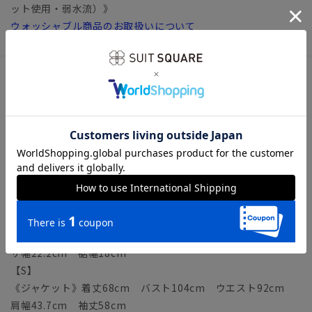
ット使用・弱水流）》
ウォッシャブル商品のお取扱いについて
サイズ詳細
モデル：183cm B89cm W74cm H90cm
着用サイズ：L
【SS】
《ジャケット》着丈66cm バスト101cm ウエスト89cm
肩幅42.7cm 袖丈56.5cm
《パンツ》ウエスト表示73cm ウエスト仕上がり73cm ヒ
ップ95cm 股上22.5cm 股下72.5cm ワタリ幅32cm ヒ
ザ幅22.2cm 裾幅18cm
【S】
《ジャケット》着丈68cm バスト104cm ウエスト92cm
肩幅43.7cm 袖丈58cm