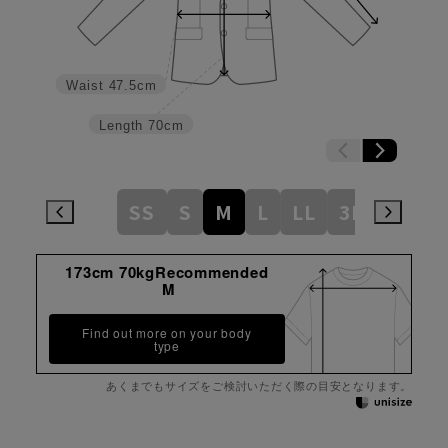
Waist
47.5cm
Length
70cm
SS
S
M
L
LL
3L
173cm 70kgRecommended
M
Find out more on your body
type
あくまでもサイズをご検討いただく際の目安となります。