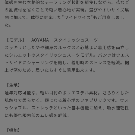
体感を生む本格的なテーラリング技術を駆使しながら、芯など
の副資材を省くことで軽い着心地が実現。選びやすいサイズ展
開に加えて、体型に対応した"ワイドサイズ"もご用意しまし
た。
【モデル】 AOYAMA スタイリッシュスーツ
スッキリとしたやや細身のルックスと心地よい着用感を両立し
たシルエットのスタイリッシュスーツモデル。パンツはウエス
トサイドにシャーリングを施し、着用時のストレスを軽減。裾
上げ済のため、届いたらすぐに着用出来ます。
【生地】
通年対応可能な、軽い目付のポリエステル素材。さらりとした
肌触りで柔らかく、癖になる着心地のファブリックです。ウォ
ッシャブル、ストレッチといった基本機能に加え、吸水速乾性
にも優れ服内部のムレ感を軽減。
【機能】