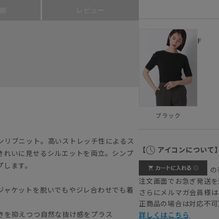
細
レビュー
F
ブラック
ンリブニット。高いストレッチ性によるス
【
アイコンについて
きれいに見せるシルエットを両立。シンプ
プします。
の
注文画面でお急ぎ発送を
ジャケットを脱いでもやジレ合わせでも着
さらにメルマガ会員様は
正商品の場合は対応不可
きを抑えつつ自然な抜け感をプラス
詳しくはこちら