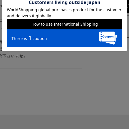
Find out more
cm 袖丈25.0cm
ty
上記のサイズ表をご覧下さい。
0cm～2.0cm程度の個体差や着用感の違
商品の色味は商品画像をご確認ください。
載しておりますが、パソコン環境により色
承下さいませ。