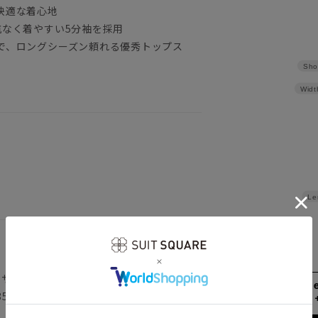
快適な着心地
抗なく着やすい5分袖を採用
で、ロングシーズン頼れる優秀トップス
Sho
Widt
Le
着用サイズ：F
158cm 51kgR
H85cm 着用サイズ：F
Waist 