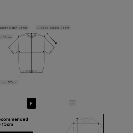
Sleeve length
25cm
ulder width
35cm
h
37cm
ngth
57cm
F
ecommended
+15cm