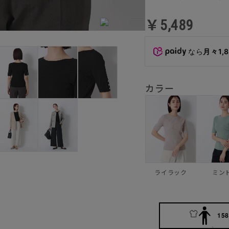
￥5,489
なら
月々1,
カラー
ライラック
ミン
158